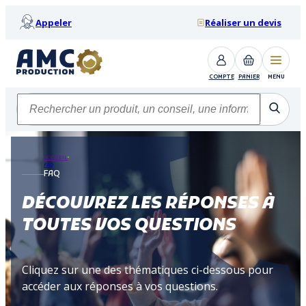
Appeler
Réaliser un devis
COMPTE
PANIER
MENU
ACCUEIL
FAQ
FAQ
DÉCOUVREZ LES RÉPONSES À
TOUTES VOS QUESTIONS
Cliquez sur une des thématiques ci-dessous pour
accéder aux réponses à vos questions.