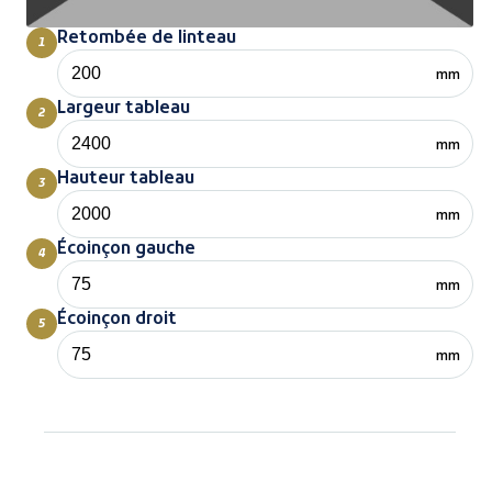
Retombée de linteau
1
mm
Largeur tableau
2
mm
Hauteur tableau
3
mm
Écoinçon gauche
4
mm
Écoinçon droit
5
mm