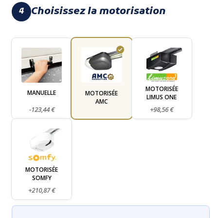
Choisissez la motorisation
4
MOTORISÉE
MANUELLE
MOTORISÉE
LIMUS ONE
AMC
-123,44 €
+98,56 €
MOTORISÉE
SOMFY
+210,87 €