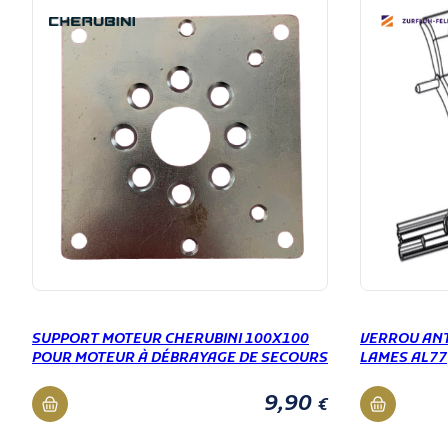
SUPPORT MOTEUR CHERUBINI 100X100
VERROU ANT
POUR MOTEUR À DÉBRAYAGE DE SECOURS
LAMES AL77
9,90
€