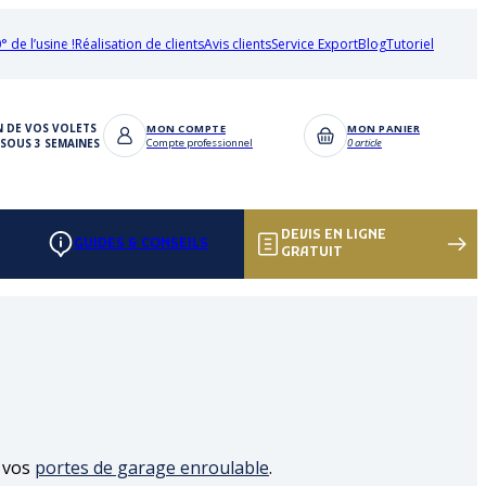
° de l’usine !
Réalisation de clients
Avis clients
Service Export
Blog
Tutoriel
N DE VOS VOLETS
MON COMPTE
MON PANIER
SOUS 3 SEMAINES
Compte professionnel
0 article
DEVIS EN LIGNE
GUIDES & CONSEILS
GRATUIT
 vos
portes de garage enroulable
.