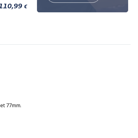
110,99
€
 et 77mm.