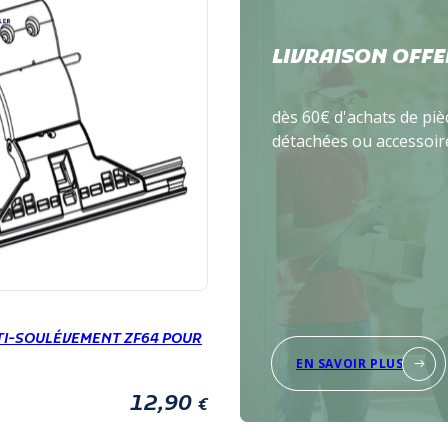
LIVRAISON OFFE
dès 60€ d'achats de piè
détachées ou accessoir
I-SOULÉVEMENT ZF64 POUR
EN SAVOIR PLUS
12,90
€