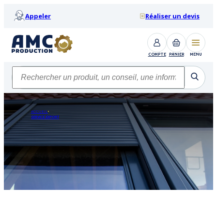
Appeler
Réaliser un devis
COMPTE
PANIER
MENU
ACCUEIL
SERVICE EXPORT