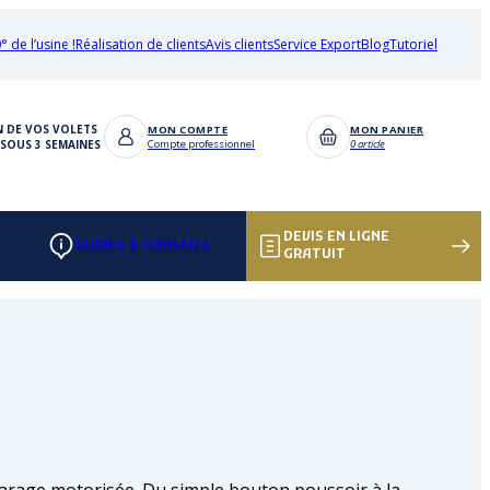
° de l’usine !
Réalisation de clients
Avis clients
Service Export
Blog
Tutoriel
N DE VOS VOLETS
MON COMPTE
MON PANIER
SOUS 3 SEMAINES
Compte professionnel
0 article
DEVIS EN LIGNE
GUIDES & CONSEILS
GRATUIT