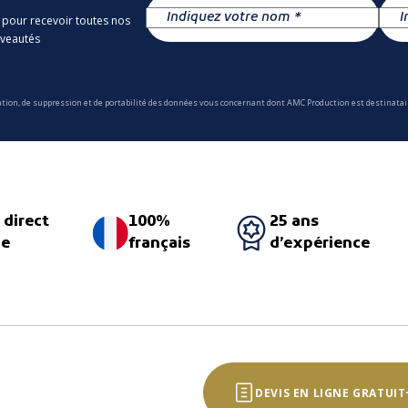
 pour recevoir toutes nos
uveautés
ation, de suppression et de portabilité des données vous concernant dont AMC Production est destinatair
 direct
100%
25 ans
ne
français
d’expérience
DEVIS EN LIGNE GRATUIT