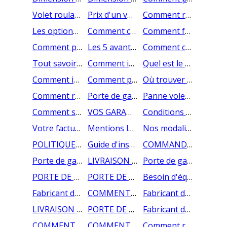
Volet roulant à manivelle, à tirage direct, à sangle : quelles sont les différences ?
Prix d'un volet roulant manuel : volet roulant manivelle, à tirage direct, à sangle
Comment réparer une porte de garage sectionnelle ou la faire évoluer ?
Les options de sécurité pour son volet roulant
Comment choisir son volet roulant à moustiquaire intégrée ?
Comment fonctionne un volet roulant connecté ?
Comment piloter un volet roulant connecté ?
Les 5 avantages d'un volet roulant connecté
Comment changer une manivelle de volet roulant ?
Tout savoir sur le volet roulant à tirage direct
Comment installer les verrous manuels de son volet roulant ?
Quel est le prix d'un volet roulant connecté ?
Comment installer la serrure intermédiaire de son volet roulant ?
Comment programmer une télécommande groupée pour piloter plusieurs volets roulants Somfy IO ?
Où trouver les accessoires de ma commande AMC Production ?
Comment reconnaître ses colis si vous avez commandé plusieurs volets roulants chez AMC Production ?
Porte de garage Lyon : Votre fabricant AMC production
Panne volet roulant : comment débloquer un volet roulant en cas de panne mécanique ?
Comment sont expédiés les produits de l'usine ?
VOS GARANTIES PRODUITS
Conditions Générales de Ventes de la société AMC PRODUCTION
Votre facture en ligne
Mentions légales de la société AMC PRODUCTION
Nos modalités de paiement
POLITIQUE DE PROTECTION DES DONNÉES AMC PRODUCTION
Guide d'installation de porte de garage sectionnelle
COMMANDEZ VOTRE PORTE DE GARAGE EN AUVERGNE-RHÔNE-ALPES
Porte de garage sur mesure en Bourgogne Franche Comté
LIVRAISON DE PORTES DE GARAGE EN BRETAGNE
Porte de garage enroulable ou sectionnelle en Centre Val de Loire
PORTE DE GARAGE EN NORMANDIE
PORTE DE GARAGE EN NOUVELLE-AQUITAINE
Besoin d'équiper votre garage en Occitanie ?
Fabricant de porte de garage en pays de Loire
COMMENT CHANGER UN TABLIER DE VOLET ROULANT ?
Fabricant de porte de garage en Provence Alpes Côtes d'Azur
LIVRAISON DE PORTES DE GARAGE EN ILE DE FRANCE
PORTE DE GARAGE EN HAUTS-DE-FRANCE
Fabricant de porte de garage dans le Grand Est
COMMENT POSER VOTRE VOLET ROULANT TRADITIONNEL
COMMENT ENTRETENIR VOTRE PORTE DE GARAGE SECTIONNELLE ?
Comment régler un moteur Somfy CSI de porte de garage enroulable grâce aux tirettes ?