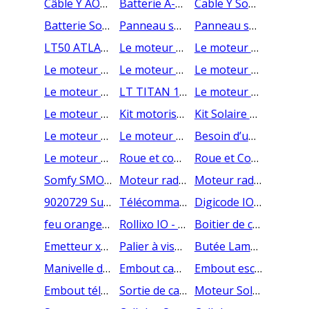
Câble Y AOK pour volets roulants solaires
Batterie A-OK pour volets roulants solaires
Cable Y Somfy - commande en ligne
Batterie Somfy 9019793 pour volets roulants solaires
Panneau solaire volet roulant AOK pas cher
Panneau solaire Somfy volets roulants
LT50 ATLAS 15/12 SOMFY Moteur volet roulant 15 nm filaire
Le moteur filaire de volet roulant LT50 Apollo 35/17
Le moteur de volet roulant filaire court LS40 Aries
Le moteur de volet roulant radio de la gamme Oximo
Le moteur filaire de volet roulant LT50 Vectran 50/12
Le moteur filaire de volet roulant LT50 Meteor 20/17
Le moteur de volet roulant filaire LT50 CSI Apollo 35/17 disponible
LT TITAN 100/12
Le moteur LT50 CSI Vectran 50/12 filaire et débrayable de Somfy
Le moteur LT50 CSI Jet 10/17
Kit motorisation Solaire Somfy Oximo WireFree IO II 10/12 x 20
Kit Solaire Oximo wirefree IO II 6/18 x 20
Le moteur de volet roulant Solaire AOK 6 Nm
Le moteur de volet roulant solaire AOK 10 Nm
Besoin d’un Moteur pour votre pas cher pour votre Volet Roulant ? Livraison sous 24h
Le moteur de volet roulant radio AOK à un prix défiant toute concurrence
Roue et couronne AOK - octognales de 40mm
Roue et Couronne A-OK 60mm
Somfy SMOOVE Origin RS100 IO commande murale
Moteur radio IO RS100 SOMFY 6/17 avec roue et couronne ZF54
Moteur radio IO RS100 SOMFY 10/17 avec roue et couronne octo de 60
9020729 Support pour batterie solaire SOMFY
Télécommande porte-clés KEYGO 4 IO
Digicode IO Somfy
feu orange clignotant Somfy
Rollixo IO - Commandez en ligne - Nouveauté 2026
Boitier de commande à clef encastré pour moteur filaire Somfy
Emetteur xse barre palpeuse somfy
Palier à visser
Butée Lame Finale 39
Manivelle de volet roulant complète avec clip
Embout cannelé octogonal de 40mm
Embout escamotable volet roulant pour tube 60 mm
Embout télescopique octogonal de 60mm
Sortie de caisson volet roulant traditionnel 45° Rd12/6p7
Moteur Solaire de Volet Roulant - AOK - pas cher