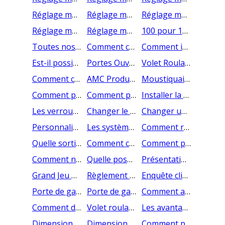
Réglage moteur A-OK radio
Réglage moteur AMC radio (version avant 2024)
Réglage moteur Somfy radio IO
Réglage moteur Somfy solaire RTS
Réglage moteur A-OK radio Solaire
100 pour 100 volet roulant
Toutes nos pièces détachées volet roulant et porte de garage
Comment choisir son type de Porte de garage sur mesure ?
Comment installer une porte de garage enroulable SOMFY ?
Est-il possible d’utiliser un volet roulant pour garage à commande radio comme une porte de garage télécommandée ?
Portes Ouvertes
Volet Roulant Rénovation - AMC Production
Comment changer le moteur d’une porte de garage enroulable ?
AMC Production recrute !
Moustiquaire sur mesure | Store moustiquaire enroulable
Comment poser un store moustiquaire premium
Comment poser un store moustiquaire économique ?
Installer la sangle d'un volet roulant à sangle
Les verrous du volet roulant à tirage direct
Changer le tablier de votre volet roulant
Changer une lame de votre volet roulant
Personnaliser son volet roulant
Les systèmes de sécurité de la porte de garage enroulable
Comment régler la butée de la lame finale de son volet roulant ?
Quelle sortie de câbles choisir pour mon volet roulant ?
Comment changer la batterie d'un volet roulant solaire ?
Comment prendre ses mesures pour un volet roulant ?
Comment nettoyer et entretenir mes volets roulants ?
Quelle pose choisir pour mon volet roulant rénovation ?
Présentation de la porte de garage enroulable CHERUBINI
Grand Jeu AMC PRODUCTION
Règlement des jeux AMC Production
Enquête client
Porte de garage Lille : Votre fabricant AMC production
Porte de garage Marseille : AMC production - votre fabricant de porte de garage sur mesure
Comment ajouter une seconde télécommande à son volet roulant radio Somfy IO ?
Comment débloquer un volet roulant en cas de panne électrique ?
Volet roulant manivelle - AMC Production
Les avantages et les inconvénients des volets roulants solaires
Dimension porte de garage enroulable et prix porte de garage enroulable
Dimension porte de garage sectionnelle et prix porte de garage sectionnelle
Comment percer les coulisses de mon volet roulant ?