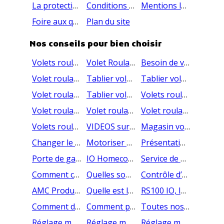
La protection des données personnelles
Conditions générales de vente
Mentions légales
Foire aux questions
Plan du site
Nos conseils pour bien choisir
Volets roulants électriques sur mesure : Commandez en ligne
Volet Roulant PVC : l'essentiel à savoir
Besoin de volets roulants motorisés ?
Volet roulant manuel - AMC Production
Tablier volet roulant alu : On vous dit tout
Tablier volet roulant pvc : On vous dit tout
Volet roulant manuel à sangle - AMC Production
Tablier volet roulant Somfy : On vous dit tout
Volets roulants Lille : Votre fabricant AMC production
Volet roulant Dunkerque : Votre magasin AMC Production
Volet roulant Rennes : Votre magasin AMC Production
Volet roulant Lyon : Votre magasin AMC Production
Volets roulants Bordeaux : Votre fabricant AMC production
VIDEOS sur le volet roulant et les portes de garage
Magasin volet roulant : AMC Production
Changer le moteur de votre volet roulant
Motoriser votre volet roulant
Présentation vidéo : porte de garage enroulable motorisée
Porte de garage enroulable sur mesure - AMC Production
IO Homecontrol : La technologie du futur !
Service de financement en 60 mois chez AMC PRODUCTION
Comment commander ma porte de garage enroulable à distance ?
Quelles sont les limites de dimension d'une porte de garage enroulable?
Contrôle d’un volet roulant Somfy depuis une Box Tahoma
AMC Production : Fabricant partenaire 100% Solar Somfy
Quelle est la meilleure marque de volet roulant ?
RS100 IO, le nouveau moteur Somfy
Comment démonter un volet roulant solaire
Comment poser un volet roulant rénovation
Toutes nos vidéos sur les volets roulants
Réglage moteur A-OK filaire
Réglage moteur AMC filaire (version avant 2024)
Réglage moteur Somfy filaire