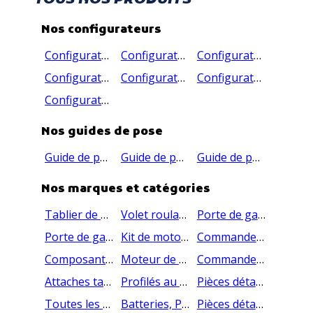
TOUS NOS PRODUITS
Nos configurateurs
Configurateur de volet roulant
Configurateur de tablier de volet roulant
Configurateur de porte de garage sectionnelle
Configurateur de porte de garage enroulable
Configurateur de moustiquaire pas cher enroulable
Configurateur de moustiquaire premium enroulable
Configurateur de moustiquaire velux sur mesure
Nos guides de pose
Guide de pose volet roulant
Guide de pose tablier volet roulant
Guide de pose porte de garage sectionnelle
Nos marques et catégories
Tablier de volet roulant
Volet roulant
Porte de garage enroulable
Porte de garage sectionnelle
Kit de motorisation - Motoriser votre porte de garage
Commande de porte de garage sectionnelle
Composant porte de garage sectionnelle
Moteur de volet roulant
Commandes électriques, télécommandes de volet roulant
Attaches tablier, Embouts, Axes - Pièces liées à l'axe
Profilés au ml pour volet roulant
Pièces détachées de volet roulant
Toutes les pièces détachées pour porte de garage sectionnelle
Batteries, Panneaux, Moteurs, Rallonges - Pièces liées au volet roulant SOLAIRE
Pièces détachées pour coffre de volet roulant