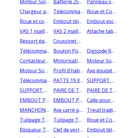
Moteur Solaire AMC 10Nm -14 Tr/mn équipé de roue et couronne en octo de 40
Batterie 2500mAh pour solaire AMC
Panneau solaire pour moteur AMC
Chargeur pour batterie solaire AMC
Télécommande murale AMC - 1 canal
Roue et Couronne moteur SOMFY pour Tube ZF 54
Roue et couronne AOK - ZF54 - Moteur Solaire
Embout télescopique pour tube en acier ZF54
Embout escamotale (cannelée) pour ZF 54
VAS 1 maillon pout tube ZF54
VAS 2 maillons pout tube ZF54
Attache tablier à lame acier pour tube ZF54
Ressort équipé ZF54 - Tirage Direct
Coussinet a broche B104 ZF
Télécommande RSC2 pour moteur LIMUS 437681
Bouton Poussoir Mural PB3 pour moteur Limus
Digicode Radio LIMUS 237707
Contacteur à Clef Limus
Motorisation de porte de garage sectionnelle - LimusOne - Qualité Allemande
Moteur Somfy DEXXO COMPACT 600 pour porte de garage sectionnelle
Moteur Somfy DEXXO Smart 800 pour porte de garage sectionnelle
Profil d'habillage pour faux linteau / faux ecoiçon
Axe équipé pour tirage direct - Commandez en ligne
Télécommande AMY Sun protect io
PATTE 19 X 3 TRADI OPTIMO BY ZF
SUPPORT T150-T165-T180 TRADI OPTIMO BY ZF
SUPPORT T220 TRADI OPTIMO BY ZF
PAIRE DE TULIPE L8 COULISSE T TRADI OPTIMO BY ZF
PAIRE DE TULIPE L14 COULISSE RENOVATION OPTIMO BY ZF
EMBOUT PALIER ZF54 TRADI OPTIMO BY ZF
EMBOUT PALIER ZF64 TRADI OPTIMO BY ZF
Calle pour mettre le système ZF OPTIMO avec la coulisse Tradi
MANCHON MOT SOMFY MECA + VERROU TRADI OPTIMO BY ZF
Axe carré pour fixer la Sangle et le treuil manivelle en Tradi ZF Optimo
Treuil tradi en Tradi ZF Optimo à utiliser avec axe carré
Tulipage Tablier Seul - Lame de 39
Tulipage Tablier Seul - Lame de 55
Roue et Couronne AOK pour ZF54 - Moteur Radio/Filaire
Bloqueur Tulipe - Pièce orange
Clef de verrouillage du manchon pour Tradi ZF Optimo
Embout téléscopique ZF64 pour PARE CHUTE en carré de 13