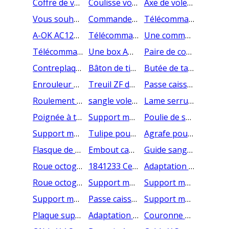
Coffre de volet roulant coupé à dimension au mm
Coulisse volet roulant et glissière / rails
Axe de volet roulant coupé à dimension
Vous souhaitez déporter le panneau solaire de votre volet roulant
Commande murale Somfy SMOOVE Origin io
Télécommande Somfy Situo 1 IO PURE
A-OK AC123-01 Commande portative mono canale
Télécommande radio Situo 5 IO SOMFY
Une commande murale pratique pour vos volets roulants
Télécommande volet roulant 6 canaux AOK
Une box AOK permettant de commander vos volets roulants à distance depuis votre téléphone
Paire de console pour volets roulants
Contreplaque pour volet roulant rénovation
Bâton de tirage direct pour volet roulant
Butée de tablier conique pour volet roulant
Enrouleur sangle pour volet roulant
Treuil ZF débrayable
Passe caisson double cardan 90°
Roulement à billes 28mm
sangle volet roulant
Lame serrure intermédiaire montée
Poignée à tirage direct
Support moteur ASA universel
Poulie de sangle
Support moteur Somfy
Tulipe pour lame
Agrafe pour tube rond
Flasque de guidage - accessoires volets roulants
Embout cannelé octogonal pour treuil traditionnel
Guide sangle pour sangle de 18 mm
Roue octogonale de 60mm
1841233 Cellules photoélectriques filaires
Adaptation interface LS40/LT50 SOMFY
Roue octogonale de 40mm(x10) SOMFY
Support moteur LT60 traditionnel renforcé
Support moteur LT50 métallique
Support moteur interface LS40/LT50
Passe caisson CSI à 60°
Support moteur CSI 100x100
Plaque support moteur 100x100
Adaptation couronne interface LT50-LT60
Couronne octogonale de 40mm (par 10)