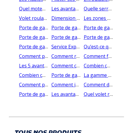
Quel moteur choisir pour sa porte de garage ?
Les avantages et les inconvénients du volet roulant solaire
Quelle serrure choisir pour sa porte de garage?
Volet roulant solaire, volet roulant radio : quelle télécommande choisir ?
Dimension porte de garage sectionnelle et prix porte de garage sectionnelle
Les zones de livraison pour la porte de garage
Porte de garage à Bordeaux
Porte de garage à Montpellier
Porte de garage à Nantes
Porte de garage à Paris
Porte de garage à Rennes
Porte de garage à Toulouse
Porte de garage à Nice
Service Export
Qu’est-ce que la barre de lestage sur mon volet roulant ?
Comment programmer le volet roulant radio SOMFY RS100 ?
Comment régler ma butée de moustiquaire enroulable en cas de dérèglement lors du transport ?
Comment fonctionne une moustiquaire intégrée au volet roulant ?
Les 5 avantages du volet roulant solaire Somfy RS100 Solar io
Comment changer le panneau photovoltaïque de son volet roulant solaire ?
Combien coûte un volet roulant électrique ? Quel budget prévoir ?
Combien coûte un volet roulant radio ? Quel budget prévoir ?
Porte de garage sectionnelle finition - Astuce AMC Production
La gamme de pièces détachées portes de garage enroulables - AMC Production
Comment programmer une nouvelle télécommande pour votre porte de garage sectionnelle Somfy ?
Comment installer votre porte de garage enroulable motorisée Cherubini ?
Comment débrayer manuellement votre porte de garage enroulable motorisée Cherubini ?
Porte de garage enroulable grande dimension : quelle largeur maximale et quel tarif ?
Les avantages de la barre de seuil pour votre porte de garage
Quel volet roulant pour porte d'entrée choisir ?