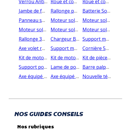
Verrou Anti-Soulévement ZF64 pour lames Al77
Roue et couronne ZF54 pour moteur AMC
Roue et couronne SOMFY LT50 pour ZF64
Jambe de force pour système ZF Optimo
Rallonge pour panneau SOLAIRE AOK de 2,5 mètres
Batterie Somfy pour volets roulants solaires RS100 "nouvelle génération"
Panneau solaire SOMFY pour volets roulants solaires RS100
Moteur solaire Somfy RS100 3/15
Moteur solaire Somfy RS100 6/15
Moteur solaire Somfy RS100 10/12
Moteur solaire Somfy RS100 15/12
Moteur solaire Somfy RS100 20/12
Rallonge 3M Solaire AMC
Chargeur Batterie Solaire SOMFY NimH 9028028
Support moteur CSI 100X100
Axe volet roulant électrique - Kit 20 Nm au meilleur prix
Support moteur Tête Etoile métallique (à visser) toute motorisation étoilée
Cornière 50x25x2 en aluminium coupée à dimension
Kit de motorisation volet roulant Radio - économique
Kit de motorisation volet roulant Solaire - économique
Kit de pièces pour équiper un volet d'un moteur (moteur à choisir en sus)
Support pour panneau solaire Somfy réf 9028190
Lame de porte de garage enroulable 77 ou 55
Barre palpeuse radio IO SOMFY installée sur votre tablier de porte enroulable
Axe équipé pour installer un tirage direct PETIT A859
Axe équipé pour installer un tirage direct GRAND A857
Nouvelle télécommande AMY de chez SOMFY.
NOS GUIDES CONSEILS
Nos rubriques