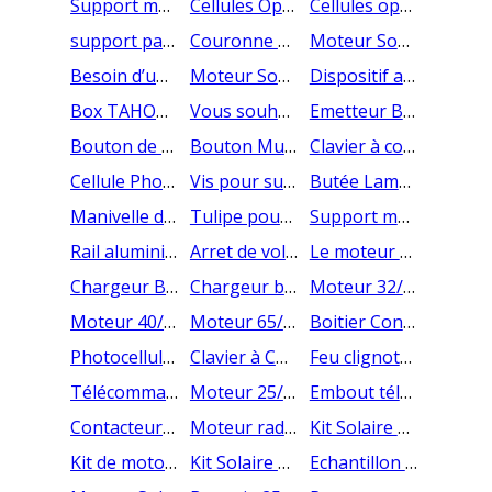
Support moteur traditionnel universel (Pose sur équerre) zamac
Cellules Optiques (3.5M) pour barres palpeuses SOMFY
Cellules optiques 6,5m pour barre palpeuse
support panneau solaire déporté
Couronne octo de 60 mm
Moteur Somfy Oximo 40 Solar io 6/18
Besoin d’un Moteur pour votre pas cher pour votre Volet Roulant ? Livraison sous 24h
Moteur Somfy solaire IO 10nm
Dispositif anti chute 70nm câble 5m
Box TAHOMA switch Somfy domotique
Vous souhaitez déporter le panneau solaire de votre volet roulant
Emetteur Berner
Bouton de commande murale rétroéclairé par LED
Bouton Mural Sans Fil Berner
Clavier à code Berner
Cellule Photo Berner
Vis pour support moteur AMC
Butée Lame Finale 52
Manivelle de secours pour CSI
Tulipe pour lame 52
Support moteur CSI Traditionnel
Rail aluminium pour porte de garage enroulable
Arret de volet roulant - bas de coulisse - noir
Le moteur de volet roulant radio AOK à un prix défiant toute concurrence
Chargeur Batterie Solaire SOMFY oximo io 9015006
Chargeur batterie Solaire AOK
Moteur 32/17 à débrayge de secours CHERUBINI Ø45
Moteur 40/17 à débrayge de secours CHERUBINI Ø45
Moteur 65/17 à débrayage de secours CHERUBINI Ø58
Boitier Control EASY CHERUBINI pour porte enroulable
Photocellules CHERUBINI
Clavier à Code Tactile sans fil CHERUBINI
Feu clignotant CHERUBINI
Télécommande CHERUBINI MUV PRO 2
Moteur 25/17 à débrayage de secours CHERUBINI Ø45
Embout télescopique AXE 40
Contacteur à clé Cherubini
Moteur radio IO RS100 SOMFY 20/17 avec roue et couronne ZF 54
Kit Solaire RS100 Somfy 3/15 : Panneau / Batterie / Moteur + Garantie
Kit de motorisation solaire Somfy RS100 Solar IO 6/15 MPBS pour volet roulant
Kit Solaire RS100 Somfy 15/12 : Panneau / Batterie / Moteur + Garantie
Echantillon de panneau de porte de garage sectionnelle ou coulissante