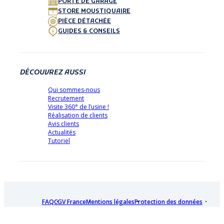
PORTE DE GARAGE
STORE MOUSTIQUAIRE
PIÈCE DÉTACHÉE
GUIDES & CONSEILS
DÉCOUVREZ AUSSI
Qui sommes-nous
Recrutement
Visite 360° de l’usine !
Réalisation de clients
Avis clients
Actualités
Tutoriel
FAQ
CGV France
Mentions légales
Protection des données
Plan de site
Paiement
Livraison
Garantie