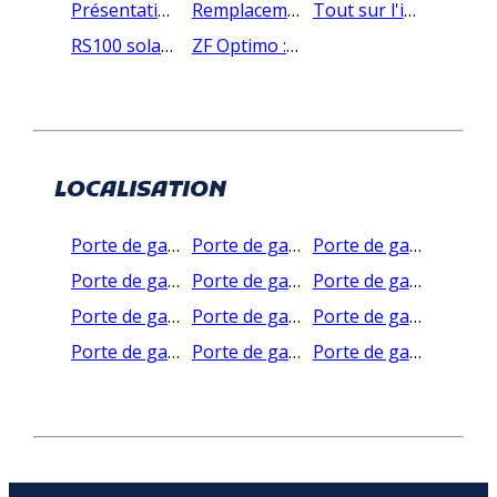
Présentation de la porte de garage enroulable Cherubini
Remplacement tablier volet roulant 48h
Tout sur l'isolation du volet roulant
RS100 solar io Somfy : tout savoir sur le moteur solaire nouvelle génération
ZF Optimo : l'innovation qui va simplifier vos travaux !
LOCALISATION
Porte de garage en auvergne rhone-alpes
Porte de garage en bourgogne franche-comte
Porte de garage en bretagne
Porte de garage en centre et val-de-loire
Porte de garage en grand est
Porte de garage en hauts de france
Porte de garage en en normadie
Porte de garage en en nouvelle-aquitaine
Porte de garage en en occitanie
Porte de garage en pays de-loire
Porte de garage en provences-alpes-cote-azur
Porte de garage en ile de france