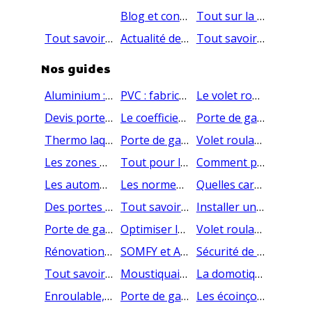
Blog et conseils pour porte de garage électrique enroulable
Tout sur la porte de garage
Tout savoir sur les volets roulants AMC
Actualité de AMC PRODUCTION
Tout savoir sur les moustiquaires
Nos guides
Aluminium : composition, fabrication, avantages, recyclage alu
PVC : fabrication, caractéristiques, avantages, recyclage
Le volet roulant connecté, à la pointe de la technologie
Devis porte de garage en ligne
Le coefficient U, comment ça marche ? (Uf, Ug, Uw)
Porte de garage électrique ou manuelle : comment choisir ?
Thermo laquage volets roulants, késako ?
Porte de garage connectée & volets connectés | Tahoma & io-homecontrol
Volet roulant pour piscine
Les zones de livraison pour la porte de garage
Tout pour la sécurité de votre porte de garage
Comment procéder à l'isolation de porte de garage?
Les automatismes de porte de garage
Les normes de sécurité pour la porte de garage électrique
Quelles caractéristiques font la qualité d’une porte sectionnelle ?
Des portes de garages à prix Direct Usine !
Tout savoir sur les télécommandes de porte de garage
Installer une porte de garage sectionnelle sur une ouverture cintrée
Porte de garage enroulable pas cher
Optimiser la consommation énergétique de son garage
Volet roulant : comment choisir sa motorisation ?
Rénovation du garage : nos astuces et conseils de pros
SOMFY et AMC PRODUCTION : Des liens forts et durables
Sécurité de vos volets roulants
Tout savoir sur la moustiquaire baie vitrée
Moustiquaire sur mesure : le meilleur anti moustique naturel
La domotique appliquée aux volets roulants : tout savoir
Enroulable, sectionnelle ou coulissante : comment choisir sa porte de garage?
Porte de garage pas cher
Les écoinçons et le tube carré en aluminium de la porte de garage sectionnelle