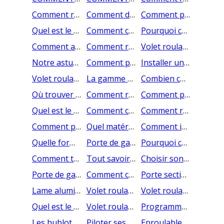
Comment régler les fins de courses de sa porte de garage enroulable Somfy ?
Comment débrayer manuellement votre porte de garage enroulable motorisée Somfy ?
Comment programmer une télécommande supplémentaire pour votre porte de garage enroulable Somfy ?
Quel est le prix d'une porte de garage sectionnelle sur mesure ?
Comment changer une manivelle de volet roulant ?
Pourquoi choisir un volet roulant à moustiquaire intégrée ?
Comment ajouter une poignée sur mon volet roulant à tirage direct ?
Comment remettre à zéro le volet roulant radio SOMFY RS100 ?
Volet roulant solaire : quelle sera la place du panneau solaire sur mon volet roulant ?
Notre astuce pour bien installer vos volets roulants AMC Production
Comment poser les coulisses de volet roulant ?
Installer une porte sectionnelle sur une ouverture cintrée
Volet roulant manivelle, à tirage direct, à sangle : les différences
La gamme AMC Production de pièces détachées pour porte de garage sectionnelle
Combien coûte un volet roulant manuel : volet roulant à manivelle, à tirage direct, à sangle ?
Où trouver les accessoires de ma commande AMC Production ?
Comment reconnaître ses colis si vous avez commandé plusieurs volets roulants chez AMC Production ?
Comment programmer une télécommande pour votre porte de garage sectionnelle AMC Production ?
Quel est le prix d'une porte de garage enroulable sur mesure ? Quel budget prévoir ?
Comment changer une lame de votre porte de garage enroulable ?
Comment remettre à zéro le moteur RS100 Solar IO Somfy ?
Comment programmer le volet roulant solaire RS100 Solar IO Somfy ?
Quel matériau choisir pour votre porte de garage sectionnelle ?
Comment installer la sangle d'un volet roulant à sangle ?
Quelle forme et taille de caisson de volet roulant choisir ?
Porte de garage motorisée : que faire en cas de coupure de courant ?
Pourquoi choisir une porte sectionnelle pour son garage ?
Comment tendre ou retendre le ressort d'un volet roulant à tirage direct ?
Tout savoir sur le volet roulant radio SOMFY RS100 !
Choisir son type de porte garage
Porte de garage sectionnelle : que vérifier pour l'installer ?
Comment choisir sa moustiquaire de porte?
Porte sectionnelle prémontée ou en kit prêt à poser : quel est le meilleur choix
Lame aluminium classique ou lame aluminium renforcée : que choisir
Volet roulant moustiquaire intégrée : avantages et inconvénients
Volet roulant aluminium ou volet roulant PVC : lequel choisir
Quel est le prix d'un volet roulant solaire ?
Volet roulant : comment choisir sa motorisation ?
Programmer une télécommande de porte de garage enroulable Cherubini
Les hublots disponibles avec les portes de garage AMC PRODUCTION
Piloter ses volets roulants avec un iPhone
Enroulable, sectionnelle ou coulissante : comment choisir sa porte de garage?