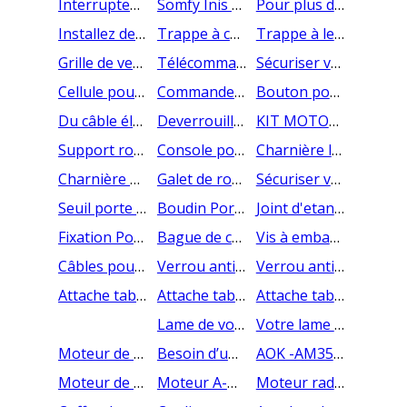
Interrupteur volet roulant Somfy - Inverseur filaire INIS PF
Somfy Inis Mounted Box INIS SAILLIE PF : bouton de commande étroit pour moteur filaire
Pour plus de sécurité : un boitier de commande à clef
Installez des hublots sur votre porte de garage
Trappe à chat pour porte de garage sectionnelle
Trappe à lettre pour panneau 40 mm
Grille de ventilation garage (par 2 - noir ou blanc)
Télécommande porte de garage 4 canaux pour moteur C600
Sécuriser votre porte de garage avec ce clavier à code
Cellule pour porte de garage
Commande pour porte de garage - Bouton radio mural sans fil
Bouton poussoir pour porte de garage sectionnelle
Du câble électrique pour vos installations
Deverrouillage porte de garage sectionnelle
KIT MOTORISATION PORTE DE GARAGE C600 COMPLET
Support roulette porte de garage sectionnelle
Console pour porte sectionnelle (par paire - pour panneau bas)
Charnière latérale pour porte roulette
Charnière porte de garage sectionnelle
Galet de roulement pour porte de garage sectionnelle
Sécuriser votre garage avec ce verrou intérieur
Seuil porte de garage - Coupé à Dimension - Livraison offerte
Boudin Porte de garage pour l'étancheité (vendu au mètre)
Joint d'etancheite de porte de garage - Joint haut
Fixation Porte de garage - Vis pour panneau sandwich
Bague de calage ( 6 pièces )
Vis à embase carré, Vis JAPY pour l'assemblage
Câbles pour porte sectionnelle type AMC Production à ressorts de traction.
Verrou anti-soulévement 1 maillon pour Axe de 40
Verrou anti soulèvement volet roulant - VAS volet roulant
Attache tablier volet roulant - lames d'épaisseur 8 ou 9 mm
Attache tablier pour lames de 8 à 10 mm d'épaisseur
Attache tablier pour lames de 12 à 15 mm d'épaisseur
Lame de volet roulant : Alu ou PVC
Votre lame finale de volet roulant coupée à dimension
Moteur de Volet Roulant filaire Ceres 8/12 - Silencieux et durable
Besoin d’un Moteur pour votre pas cher pour votre Volet Roulant ? Livraison sous 24h
AOK -AM35-6/20-ES-D - Kit Motorisation Volet Roulant Solaire pas cher
Moteur de Volet Roulant filaire AMC 20/17 - Robuste et Economique
Moteur A-OK AM45-10/17 pour volet roulant radio 10 Nm à petit prix
Moteur radio de Volet Roulant AMC 20/17 - Pratique et Economique