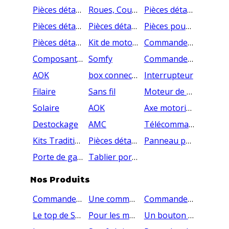
Pièces détachées pour lames de volet roulant
Roues, Couronnes, Support moteur - Pièces du volet roulant motorisé
Pièces détachées pour volet roulant à sangle
Pièces détachées pour volet roulant à manivelle
Pièces détachées pour volet roulant à tirage direct
Pièces pour fixation "Traditionnelle"
Pièces détachées pour portes de garage enroulable
Kit de motorisation pour porte de garage enroulable
Commande porte de garage enroulable
Composant porte de garage enroulable
Somfy
Commandes et télécommandes AMC
AOK
box connectée
Interrupteur
Filaire
Sans fil
Moteur de volet roulant Somfy
Solaire
AOK
Axe motorisé pour volet roulant
Destockage
AMC
Télécommande
Kits Traditionnels prêts à monter
Pièces détachées pour système de fixation traditionnel
Panneau pour porte sectionnelle
Porte de garage enroulement plafond
Tablier porte de garage enroulable
Nos Produits
Commandez 4 volets roulants avec une seule télécommande
Une commande radio pour activer vos volets roulants
Commande groupée pour vos volets électriques SOMFY
Le top de Somfy: la télécommande Telis 4
Pour les moteurs filaires : un bouton de commande
Un bouton de commande en applique pour votre volet