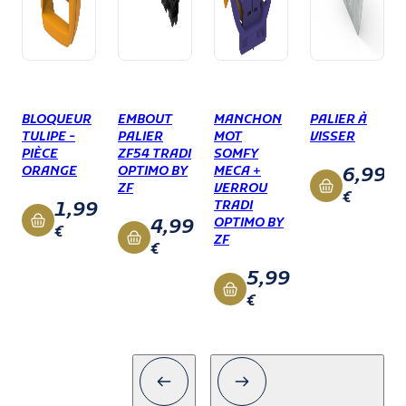
BLOQUEUR
EMBOUT
MANCHON
PALIER À
TULIPE -
PALIER
MOT
VISSER
PIÈCE
ZF54 TRADI
SOMFY
6,99
ORANGE
OPTIMO BY
MECA +
ZF
VERROU
€
1,99
TRADI
4,99
OPTIMO BY
€
ZF
€
5,99
€