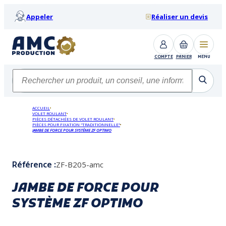
Appeler
Réaliser un devis
COMPTE
PANIER
MENU
ACCUEIL
VOLET ROULANT
PIÈCES DÉTACHÉES DE VOLET ROULANT
PIÈCES POUR FIXATION "TRADITIONNELLE"
JAMBE DE FORCE POUR SYSTÈME ZF OPTIMO
ZF-B205-amc
Référence :
JAMBE DE FORCE POUR
SYSTÈME ZF OPTIMO