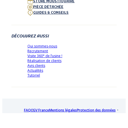
STORE MOUSTIQUAIRE
PIÈCE DÉTACHÉE
GUIDES & CONSEILS
DÉCOUVREZ AUSSI
Qui sommes-nous
Recrutement
Visite 360° de l’usine !
Réalisation de clients
Avis clients
Actualités
Tutoriel
FAQ
CGV France
Mentions légales
Protection des données
Plan de site
Paiement
Livraison
Garantie