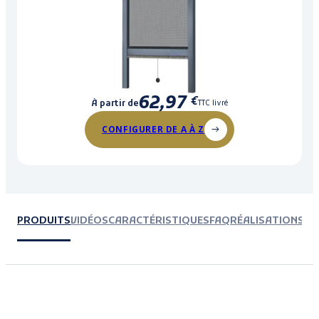
62,97
€
À partir de
TTC livré
CONFIGURER DE A À Z
PRODUITS
VIDÉOS
CARACTÉRISTIQUES
FAQ
RÉALISATIONS CL