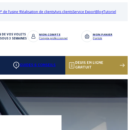
° de l’usine !
Réalisation de clients
Avis clients
Service Export
Blog
Tutoriel
N DE VOS VOLETS
MON COMPTE
MON PANIER
SOUS 3 SEMAINES
Compte professionnel
0 article
DEVIS EN LIGNE
GUIDES & CONSEILS
GRATUIT