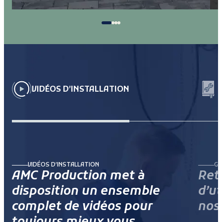
VIDÉOS D’INSTALLATION
VIDÉOS D’INSTALLATION
GU
AMC Production met à
Ret
disposition un ensemble
d’ut
complet de vidéos pour
nos