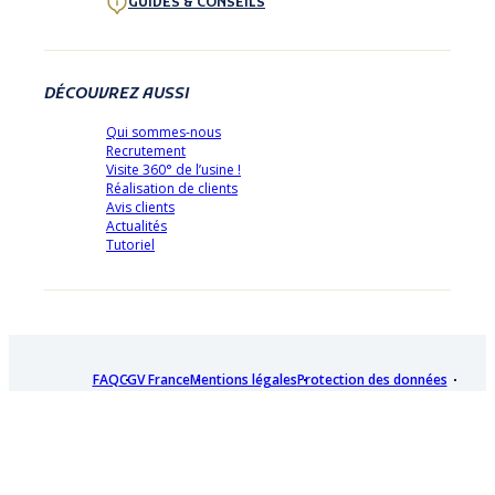
GUIDES & CONSEILS
DÉCOUVREZ AUSSI
Qui sommes-nous
Recrutement
Visite 360° de l’usine !
Réalisation de clients
Avis clients
Actualités
Tutoriel
FAQ
CGV France
Mentions légales
Protection des données
Plan de site
Paiement
Livraison
Garantie