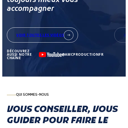
toujours mieux vous
accompagner
VOIR TOUTES LES VIDÉOS
V
DÉCOUVREZ
AUSSI NOTRE
@AMCPRODUCTIONFR
CHAÎNE
QUI SOMMES-NOUS
VOUS CONSEILLER, VOUS
GUIDER POUR FAIRE LE