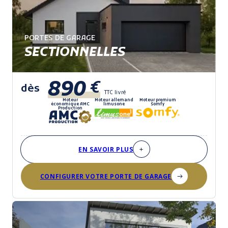
PORTES DE GARAGE
SECTIONNELLES
890
€
dès
TTC livré
Moteur
Moteur allemand
Moteur premium
économique AMC
limusone
Somfy
Production
EN SAVOIR PLUS
CONFIGURER VOTRE PORTE DE GARAGE