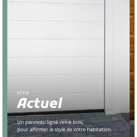
Panneau d'aspect ligné
Surface veinée bois
Impression de planches horizontales
COULEUR DE LA PORTE
Blanc
HUBLOTS
Pas de hublots
STYLE
Actuel
Un panneau ligné veiné bois,
pour affirmer le style de votre habitation.