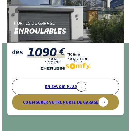
PORTES DE GARAGE
ENROULABLES
1090
€
dès
TTC livré
Moteur
Moteur premium
économique
Somfy
Cherubini
EN SAVOIR PLUS
CONFIGURER VOTRE PORTE DE GARAGE