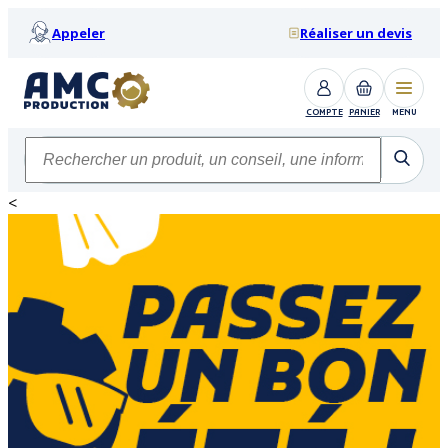
Appeler
Réaliser un devis
COMPTE
PANIER
MENU
<