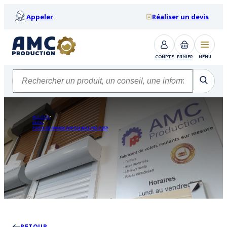
Appeler
Réaliser un devis
COMPTE
PANIER
MENU
ACCUEIL
BLOG
PORTE DE GARAGE ENROULABLE PAS CHER
RETOUR