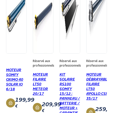
Réservé aux
Réservé aux
Réservé aux
professionnels
professionnels
professionnels
MOTEUR
MOTEUR
KIT
MOTEUR
SOMFY
FILAIRE
SOLAIRE
DÉBRAYABLE
OXIMO 40
LT50
RS100
FILAIRE
SOLAR IO
METEOR
SOMFY
LT50
6/18
20/17
15/12 :
APOLLO CSI
PANNEAU /
35/17
199,99
209,99
BATTERIE /
€
259,9
MOTEUR +
€