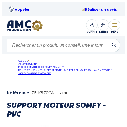
Appeler
Réaliser un devis
COMPTE
PANIER
MENU
ACCUEIL
VOLET ROULANT
PIÈCES DÉTACHÉES DE VOLET ROULANT
ROUES, COURONNES, SUPPORT MOTEUR - PIÈCES DU VOLET ROULANT MOTORISÉ
SUPPORT MOTEUR SOMFY - PVC
ZF-K370CA-U-amc
Référence :
SUPPORT MOTEUR SOMFY -
PVC