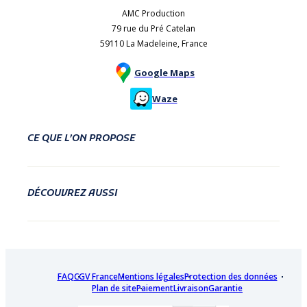
AMC Production
79 rue du Pré Catelan
59110 La Madeleine, France
Google Maps
Waze
CE QUE L’ON PROPOSE
DÉCOUVREZ AUSSI
FAQ
CGV France
Mentions légales
Protection des données
Plan de site
Paiement
Livraison
Garantie