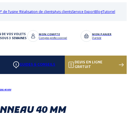
° de l’usine !
Réalisation de clients
Avis clients
Service Export
Blog
Tutoriel
N DE VOS VOLETS
MON COMPTE
MON PANIER
SOUS 3 SEMAINES
Compte professionnel
0 article
DEVIS EN LIGNE
GUIDES & CONSEILS
GRATUIT
NEAU 40 MM
ANNEAU 40 MM