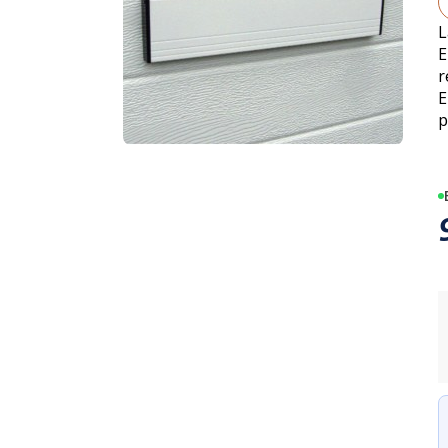
L
E
r
E
p