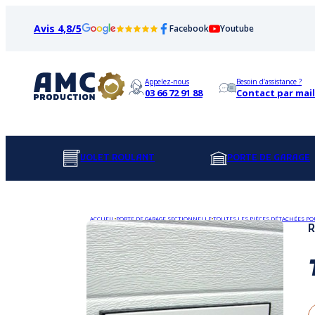
Avis 4,8/5
Facebook
Youtube
Appelez-nous
Besoin d’assistance ?
03 66 72 91 88
Contact par mail
VOLET ROULANT
PORTE DE GARAGE
ACCUEIL
PORTE DE GARAGE SECTIONNELLE
TOUTES LES PIÈCES DÉTACHÉES PO
R