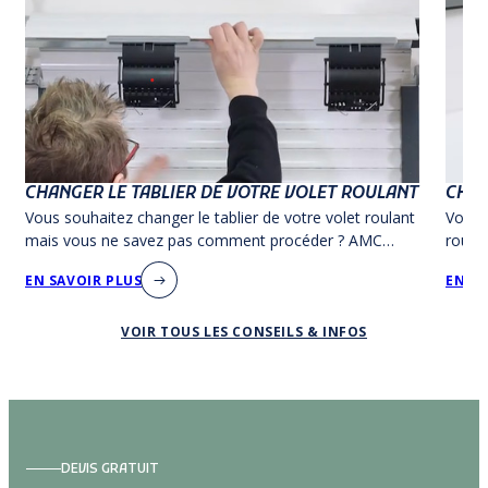
CHANGER LE TABLIER DE VOTRE VOLET ROULANT
CHAN
Vous souhaitez changer le tablier de votre volet roulant
Vous 
mais vous ne savez pas comment procéder ? AMC
roula
Production vous a préparé un tutoriel !
le tut
EN SAVOIR PLUS
EN SA
VOIR TOUS LES CONSEILS & INFOS
DEVIS GRATUIT