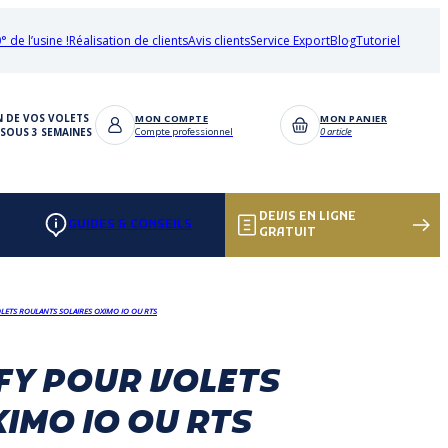
° de l’usine !
Réalisation de clients
Avis clients
Service Export
Blog
Tutoriel
N DE VOS VOLETS
MON COMPTE
MON PANIER
SOUS 3 SEMAINES
Compte professionnel
0 article
DEVIS EN LIGNE
GUIDES & CONSEILS
GRATUIT
LETS ROULANTS SOLAIRES OXIMO IO OU RTS
FY POUR VOLETS
IMO IO OU RTS