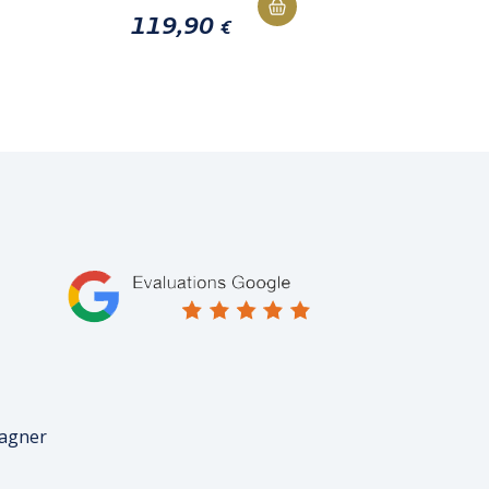
119,90
€
pagner