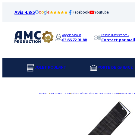
Avis 4,8/5
Facebook
Youtube
Appelez-nous
Besoin d’assistance ?
03 66 72 91 88
Contact par mail
VOLET ROULANT
PORTE DE GARAGE
ACCUEIL
VOLET ROULANT
PIÈCES DÉTACHÉES DE VOLET ROULANT
BATTERIES,