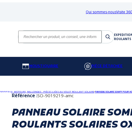
Qui sommes-nous
Visite 360
EXPEDITIO
ROULANTS 
MOUSTIQUAIRE
PIÈCE DÉTACHÉE
 PANNEAUX, MOTEURS, RALLONGES - PIÈCES LIÉES AU VOLET ROULANT SOLAIRE
PANNEAU SOLAIRE SOMFY POUR VO
SO-9019219-amc
Référence :
PANNEAU SOLAIRE SOM
ROULANTS SOLAIRES OX