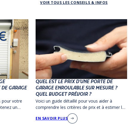
VOIR TOUS LES CONSEILS & INFOS
GE
QUEL EST LE PRIX D'UNE PORTE DE
E DE GARAGE
GARAGE ENROULABLE SUR MESURE ?
QUEL BUDGET PRÉVOIR ?
s pour votre
Voici un guide détaillé pour vous aider à
btenez un
comprendre les critères de prix et à estimer le
porte pratique
coût de votre future porte de garage AMC
EN SAVOIR PLUS
Production.