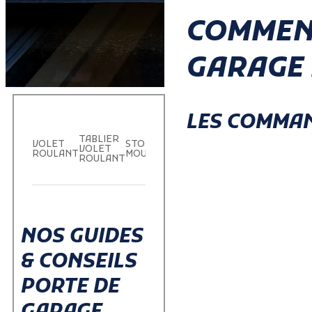
COMMEN
GARAGE 
LES COMMAN
TABLIER
PORTE DE
PORTE D
VOLET
STORE
VOLET
GARAGE
GARAGE
ROULANT
MOUSTIQUAIRE
ROULANT
ENROULABLE
SECTIONN
NOS GUIDES
& CONSEILS
PORTE DE