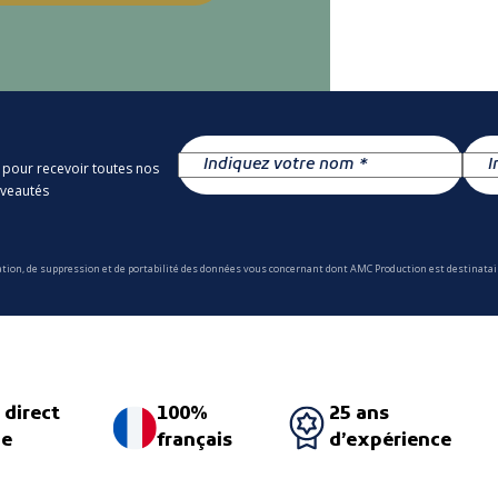
 pour recevoir toutes nos
uveautés
ation, de suppression et de portabilité des données vous concernant dont AMC Production est destinatair
 direct
100%
25 ans
ne
français
d’expérience