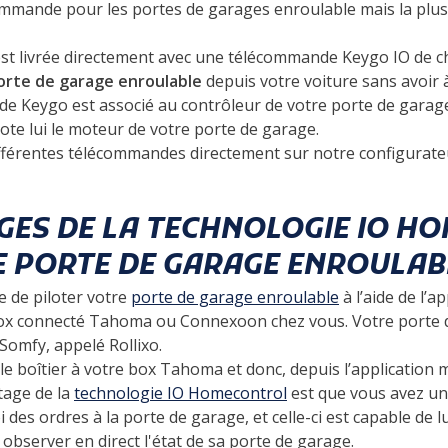
commande pour les portes de garages enroulable mais la plus 
st livrée directement avec une télécommande Keygo IO de c
rte de garage enroulable
depuis votre voiture sans avoir à
de Keygo est associé au contrôleur de votre porte de garage
ote lui le moteur de votre porte de garage.
ifférentes télécommandes directement sur notre configurate
GES DE LA TECHNOLOGIE IO H
 PORTE DE GARAGE ENROULAB
e de piloter votre
porte de garage enroulable
à l’aide de l’
ox connecté Tahoma ou Connexoon chez vous. Votre porte d
Somfy, appelé Rollixo.
 boîtier à votre box Tahoma et donc, depuis l’application m
tage de la
technologie IO Homecontrol
est que vous avez un
i des ordres à la porte de garage, et celle-ci est capable de 
 observer en direct l'état de sa porte de garage.