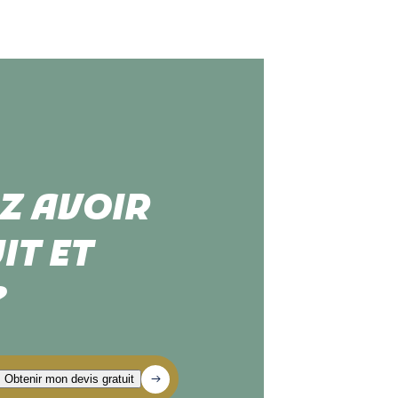
Z AVOIR
IT ET
?