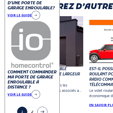
D'UNE PORTE DE
DÉCOUVREZ D’AUTRES
GARAGE ENROULABLE?
VOIR LE GUIDE
PORTE DE GARAGE ENROULABLE
EST-IL POSS
COMMENT COMMANDER
GRANDE DIMENSION : QUELLE LARGEUR
ROULANT P
MA PORTE DE GARAGE
MAXIMALE ET QUEL TARIF ?
RADIO COMM
ENROULABLE À
TÉLÉCOMMA
Dans cet article, nous explorerons les
DISTANCE ?
spécifications de taille et les tarifs associés aux
Le volet roulan
VOIR LE GUIDE
portes de garage enroulables en lames
économique de
EN SAVOIR PLUS
aluminium de différentes dimensions.
garage, pour go
EN SAVOIR PL
sans descendre
1
2