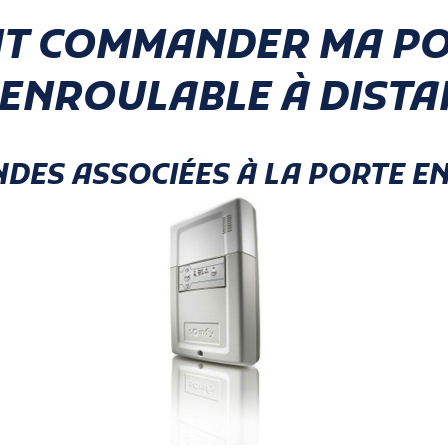
T COMMANDER MA PO
ENROULABLE À DISTA
DES ASSOCIÉES À LA PORTE E
PORTE DE
E
TABLIER
GARAGE
PORTE
ENROULEMENT
ELLE
ENROULABLE
PLAFOND