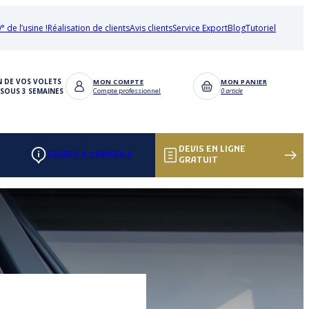
° de l’usine !
Réalisation de clients
Avis clients
Service Export
Blog
Tutoriel
N DE VOS VOLETS
MON COMPTE
MON PANIER
SOUS 3 SEMAINES
Compte professionnel
0 article
DEVIS EN LIGNE
GUIDES & CONSEILS
GRATUIT