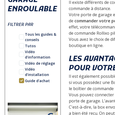
GARAGE
Il existe différents de 
ENROULABLE
commande à distance.
Votre porte de garage e
de
commander votre po
FILTRER PAR
effet, votre télécomman
de commande Rollixo pil
Tous les guides &
Vous avez le choix de d
conseils
boutique en ligne.
Tutos
Vidéo
d'information
LES AVANTA
Vidéo de réglage
POUR VOTRE
Vidéo
d'installation
Il est également possibl
Guide d'achat
si vous possédez une B
le boîtier de commande 
Vous pouvez connecter le
porte de garage. L’avan
C'est-à-dire, la box envo
a bien été reçu. On peut