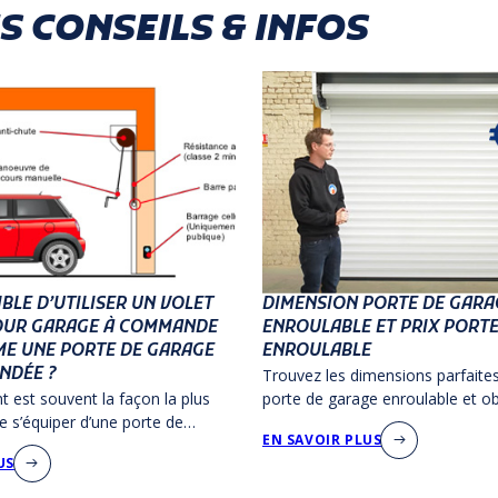
 CONSEILS & INFOS
IBLE D’UTILISER UN VOLET
DIMENSION PORTE DE GARA
OUR GARAGE À COMMANDE
ENROULABLE ET PRIX PORT
E UNE PORTE DE GARAGE
ENROULABLE
NDÉE ?
Trouvez les dimensions parfaite
t est souvent la façon la plus
porte de garage enroulable et o
 s’équiper d’une porte de
aperçu des prix pour ce type de 
EN SAVOIR PLUS
ûter au plaisir d’ouvrir sa porte
et esthétique.
US
 de voiture.