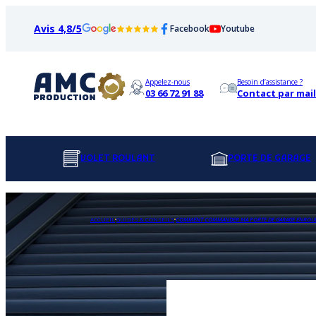
Avis 4,8/5
Facebook
Youtube
Appelez-nous
Besoin d’assistance ?
03 66 72 91 88
Contact par mail
VOLET ROULANT
PORTE DE GARAGE
ACCUEIL
GUIDES & CONSEILS
COMMENT COMMANDER MA PORTE DE GARAGE ENROULAB