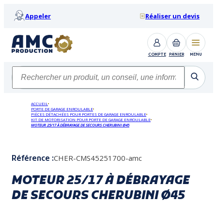
Appeler
Réaliser un devis
COMPTE
PANIER
MENU
ACCUEIL
PORTE DE GARAGE ENROULABLE
PIÈCES DÉTACHÉES POUR PORTES DE GARAGE ENROULABLE
KIT DE MOTORISATION POUR PORTE DE GARAGE ENROULABLE
MOTEUR 25/17 À DÉBRAYAGE DE SECOURS CHERUBINI Ø45
CHER-CMS45251700-amc
Référence :
MOTEUR 25/17 À DÉBRAYAGE
DE SECOURS CHERUBINI Ø45