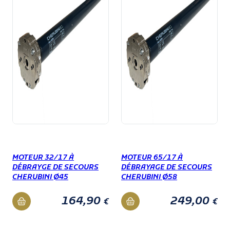
Câble de
4 x 0.75 mm² – Longueur
Connexion :
2.50 m
Temps de Fonctionnement :
4 minutes
Indice de Protection :
IP 44
Longueur Hors Tête :
646 mm
MOTEUR 32/17 À
MOTEUR 65/17 À
DÉBRAYGE DE SECOURS
DÉBRAYAGE DE SECOURS
CHERUBINI Ø45
CHERUBINI Ø58
164,90
249,00
€
€