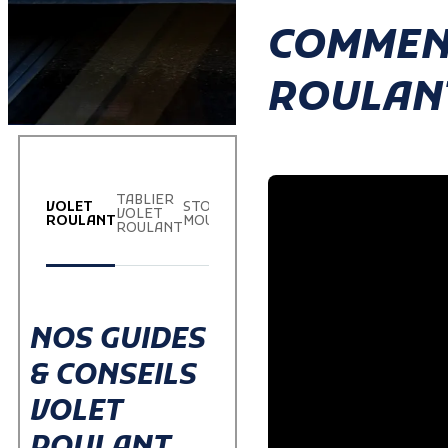
COMMEN
ROULANT
TABLIER
PORTE DE
PORTE D
VOLET
STORE
VOLET
GARAGE
GARAGE
ROULANT
MOUSTIQUAIRE
ROULANT
ENROULABLE
SECTION
NOS GUIDES
& CONSEILS
VOLET