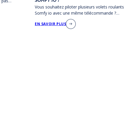
SOMFY IO ?
z pas
n vous a
Vous souhaitez piloter plusieurs volets roulants
Somfy io avec une même télécommande ?
AMC Production vous explique comme
EN SAVOIR PLUS
programmer votre télécommande groupée
dans ce tutoriel vidéo !