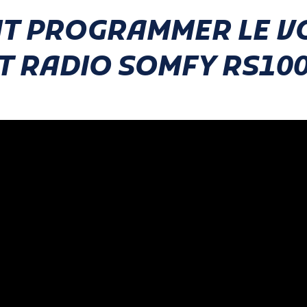
T PROGRAMMER LE V
 RADIO SOMFY RS100
PORTE DE
E
TABLIER
GARAGE
PORTE
ENROULEMENT
NELLE
ENROULABLE
PLAFOND