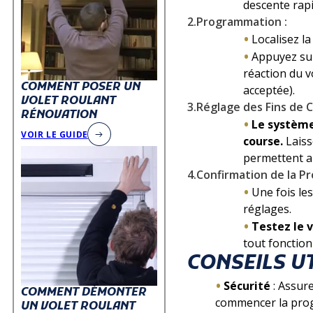
descente rapi
2.Programmation :
Localisez l
Appuyez sur
réaction du 
COMMENT POSER UN
acceptée).
VOLET ROULANT
3.Réglage des Fins de C
RÉNOVATION
Le système
VOIR LE GUIDE
course.
Laiss
permettent au
4.Confirmation de la P
Une fois le
réglages.
Testez le 
tout fonctio
CONSEILS U
Sécurité
: Assure
COMMENT DÉMONTER
commencer la prog
UN VOLET ROULANT