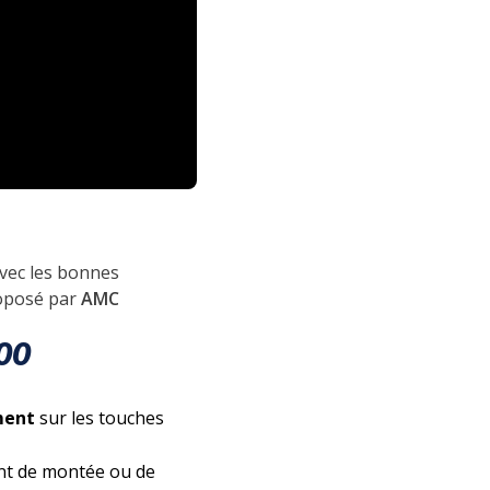
vec les bonnes
roposé par
AMC
00
ment
sur les touches
nt de montée ou de