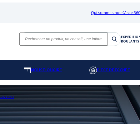
Qui sommes-nous
Visite 360
EXPEDITIO
ROULANTS 
MOUSTIQUAIRE
PIÈCE DÉTACHÉE
FY RS100 ?