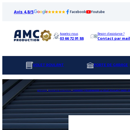
Avis 4,8/5
Facebook
Youtube
Appelez-nous
Besoin d’assistance ?
03 66 72 91 88
Contact par mail
VOLET ROULANT
PORTE DE GARAGE
ACCUEIL
GUIDES & CONSEILS
COMMENT PROGRAMMER LE VOLET ROULANT RADIO SOM