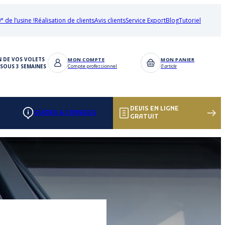
° de l’usine !
Réalisation de clients
Avis clients
Service Export
Blog
Tutoriel
N DE VOS VOLETS
MON COMPTE
MON PANIER
SOUS 3 SEMAINES
Compte professionnel
0 article
DEVIS EN LIGNE
GUIDES & CONSEILS
GRATUIT