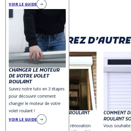
VOIR LE GUIDE
DÉCOUVREZ D’AUTRES
CHANGER LE MOTEUR
DE VOTRE VOLET
ROULANT
Suivez notre tuto en 3 étapes
pour découvrir comment
changer le moteur de votre
volet roulant !
COMMENT POSER UN VOLET ROULANT
COMMENT D
RÉNOVATION
ROULANT SO
VOIR LE GUIDE
Guide de pose pour volet roulant rénovation
Vous souhaite