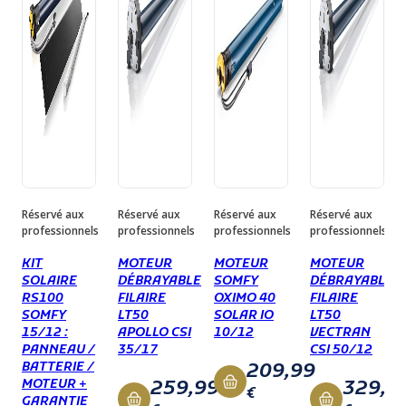
Niveau sonore :
55 dBA
Consommation :
240 W
Câble :
VVF Blanc
Longueur câble :
2,5 m
Diamètre de la couronne :
50 x 1,5 mm
Diamètre :
50 mm
Longueur :
613 mm
Poids :
2,55 kg
Type de tête :
tête étoile
Indice de protection :
IP 44
Réservé aux
Réservé aux
Réservé aux
Réservé aux
Classe d'isolation :
I
professionnels
professionnels
professionnels
professionnels
Garantie contractuelle :
5 ans
KIT
MOTEUR
MOTEUR
MOTEUR
SOLAIRE
DÉBRAYABLE
SOMFY
DÉBRAYABLE
RS100
FILAIRE
OXIMO 40
FILAIRE
SOMFY
LT50
SOLAR IO
LT50
15/12 :
APOLLO CSI
10/12
VECTRAN
PANNEAU /
35/17
CSI 50/12
209,99
BATTERIE /
259,99
329,9
MOTEUR +
€
GARANTIE