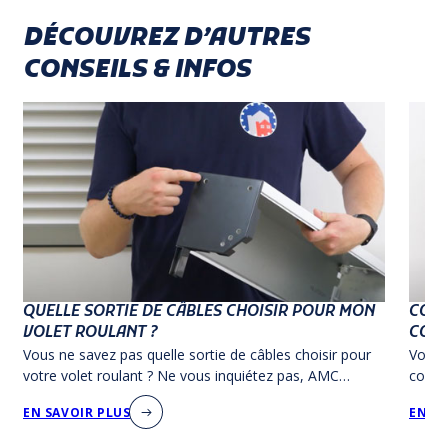
DÉCOUVREZ D’AUTRES
CONSEILS & INFOS
QUELLE SORTIE DE CÂBLES CHOISIR POUR MON
COMM
VOLET ROULANT ?
CONN
Vous ne savez pas quelle sortie de câbles choisir pour
Vous 
votre volet roulant ? Ne vous inquiétez pas, AMC
conne
Production vous a préparé une vidéo explicative.
différ
EN SAVOIR PLUS
EN SA
roula