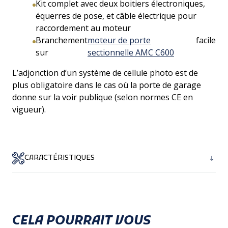
Kit complet avec deux boitiers électroniques,
équerres de pose, et câble électrique pour
raccordement au moteur
Branchement
moteur de porte
facile
sur
sectionnelle AMC C600
L’adjonction d’un système de cellule photo est de
plus obligatoire dans le cas où la porte de garage
donne sur la voir publique (selon normes CE en
vigueur).
CARACTÉRISTIQUES
Détail technique
CELA POURRAIT VOUS
Enregistrement très facile sur motorisation