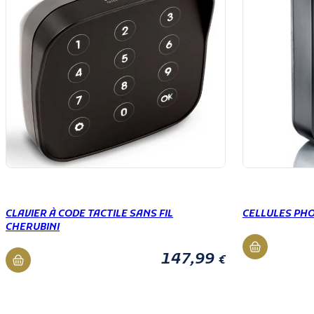
CLAVIER À CODE TACTILE SANS FIL
CELLULES PH
CHERUBINI
147,99
€