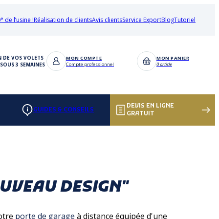
° de l’usine !
Réalisation de clients
Avis clients
Service Export
Blog
Tutoriel
N DE VOS VOLETS
MON COMPTE
MON PANIER
SOUS 3 SEMAINES
Compte professionnel
0 article
DEVIS EN LIGNE
GUIDES & CONSEILS
GRATUIT
OUVEAU DESIGN"
votre
porte de garage
à distance équipée d'une