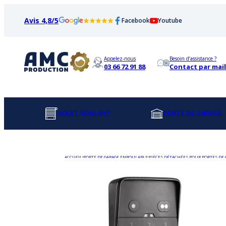
Avis 4,8/5
Facebook
Youtube
Appelez-nous
Besoin d’assistance ?
03 66 72 91 88
Contact par mail
VOLET ROULANT
PORTE DE GARAGE
ACCUEIL
PORTE DE GARAGE ENROULABLE
PIÈCES DÉTACHÉES POUR PORTES DE