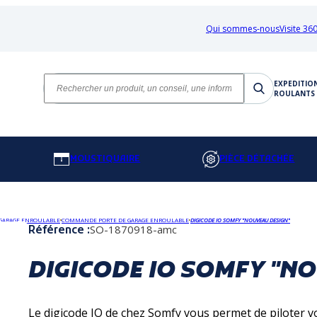
Qui sommes-nous
Visite 360
EXPEDITIO
ROULANTS 
MOUSTIQUAIRE
PIÈCE DÉTACHÉE
 GARAGE ENROULABLE
COMMANDE PORTE DE GARAGE ENROULABLE
DIGICODE IO SOMFY "NOUVEAU DESIGN"
SO-1870918-amc
Référence :
DIGICODE IO SOMFY "N
Le digicode IO de chez Somfy vous permet de piloter 