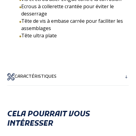
Ecrous à collerette crantée pour éviter le
desserrage
Tête de vis à embase carrée pour faciliter les
assemblages
Tête ultra plate
CARACTÉRISTIQUES
Détail technique :
Tête plate à embase carrée 8mm épaisseur
CELA POURRAIT VOUS
2mm
INTÉRESSER
Ecrou M8 à collerette crantée
Vis M8 x 20 mm