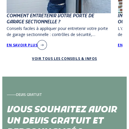
COMMENT ENTRETENIR VOTRE PORTE DE
INST
GARAGE SECTIONNELLE ?
OUVE
Conseils faciles à appliquer pour entretenir votre porte
L'ouve
de garage sectionnelle : contrôles de sécurité,
demand
manipulations de contrôle et nettoyage.
garage
EN SAVOIR PLUS
EN SA
VOIR TOUS LES CONSEILS & INFOS
DEVIS GRATUIT
VOUS SOUHAITEZ AVOIR
UN DEVIS GRATUIT ET