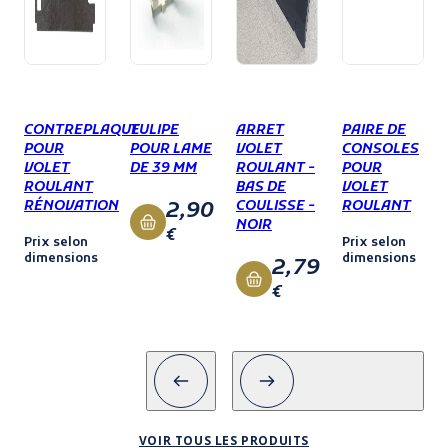
CONTREPLAQUE
TULIPE
ARRET
PAIRE DE
POUR
POUR LAME
VOLET
CONSOLES
VOLET
DE 39 MM
ROULANT -
POUR
ROULANT
BAS DE
VOLET
2,90
RÉNOVATION
COULISSE -
ROULANT
NOIR
€
Prix selon
Prix selon
dimensions
dimensions
2,79
€
VOIR TOUS LES PRODUITS