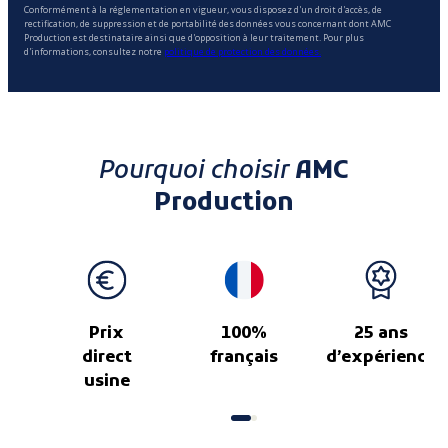
Conformément à la réglementation en vigueur, vous disposez d'un droit d'accès, de
rectification, de suppression et de portabilité des données vous concernant dont AMC
Production est destinataire ainsi que d'opposition à leur traitement. Pour plus
d'informations, consultez notre
politique de protection des données.
Pourquoi choisir
AMC
Production
Prix
100%
25 ans
direct
français
d’expérience
usine