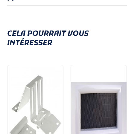
Détail technique du joint
d'étanchéïté de porte de
CELA POURRAIT VOUS
garage - Haut
INTÉRESSER
Matériau EPDM
Embase de forme rectangulaire pour profil
récepteur à gorge
Largeur de la lèvre d’étanchéité : 35 mm
Toutes les
pièces détachées pour porte de garage
sont expédiées sous 48h par transporteur.