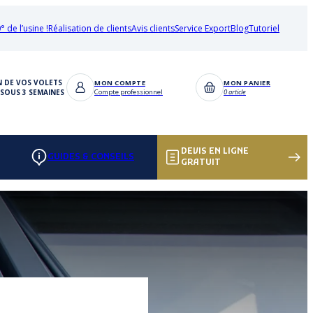
° de l’usine !
Réalisation de clients
Avis clients
Service Export
Blog
Tutoriel
N DE VOS VOLETS
MON COMPTE
MON PANIER
SOUS 3 SEMAINES
Compte professionnel
0 article
DEVIS EN LIGNE
GUIDES & CONSEILS
GRATUIT