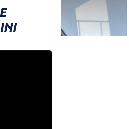
E
INI