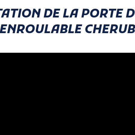
ATION DE LA PORTE D
ENROULABLE CHERUB
PORTE DE
E
TABLIER
GARAGE
PORTE
ENROULEMENT
ELLE
ENROULABLE
PLAFOND