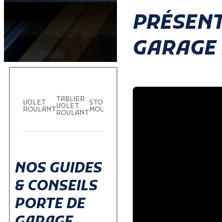
PRÉSENT
GARAGE 
TABLIER
PORTE DE
PORTE D
VOLET
STORE
VOLET
GARAGE
GARAGE
ROULANT
MOUSTIQUAIRE
ROULANT
ENROULABLE
SECTIONN
NOS GUIDES
& CONSEILS
PORTE DE