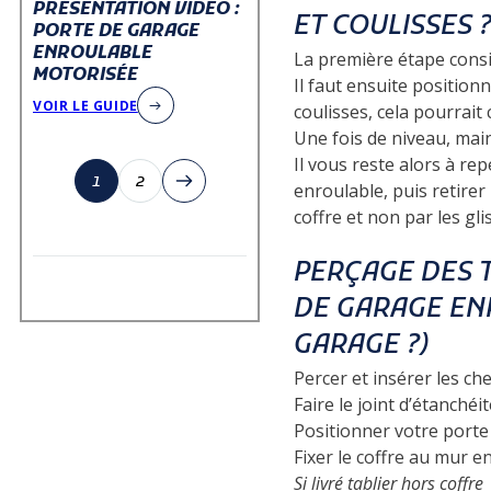
PRÉSENTATION VIDÉO :
ET COULISSES ?
PORTE DE GARAGE
ENROULABLE
La première étape consis
MOTORISÉE
Il
faut ensuite positionne
VOIR LE GUIDE
coulisses, cela pourrait 
Une
fois de niveau, maint
Il
vous reste alors à rep
1
2
enroulable, puis retirer
coffre et non par les gli
PERÇAGE DES T
DE GARAGE ENR
GARAGE ?)
Percer et i
nsérer les chev
Faire le joint d’étanchéi
Positionner vo
tre porte
Fixer le coffre au mur en
Si livré tab
lier hors coffre