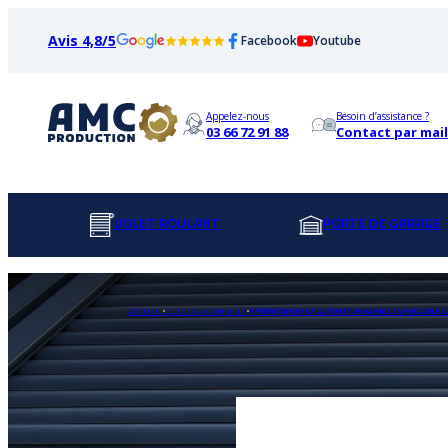
Avis 4,8/5
Facebook
Youtube
Appelez-nous
Besoin d’assistance ?
03 66 72 91 88
Contact par mail
VOLET ROULANT
PORTE DE GARAGE
ACCUEIL
GUIDES & CONSEILS
PRÉSENTATION DE LA PORTE DE GARAGE ENROULABLE C