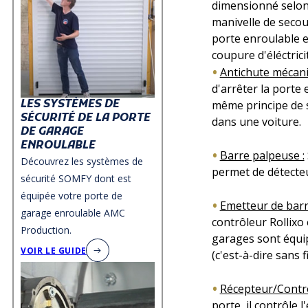
dimensionné selon
manivelle de seco
porte enroulable e
coupure d'éléctrici
Antichute mécan
d'arrêter la porte e
LES SYSTÈMES DE
même principe de s
SÉCURITÉ DE LA PORTE
dans une voiture.
DE GARAGE
ENROULABLE
Barre palpeuse :
Découvrez les systèmes de
permet de détecteu
sécurité SOMFY dont est
équipée votre porte de
Emetteur de bar
garage enroulable AMC
contrôleur Rollixo
Production.
garages sont équi
VOIR LE GUIDE
(c'est-à-dire sans f
Récepteur/Contrô
porte, il contrôle 