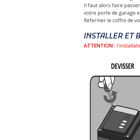
Il faut alor
s faire passer
votre porte de garage en
Refermer le co
ffre de v
INSTALLER ET 
ATTENTION :
l'installa