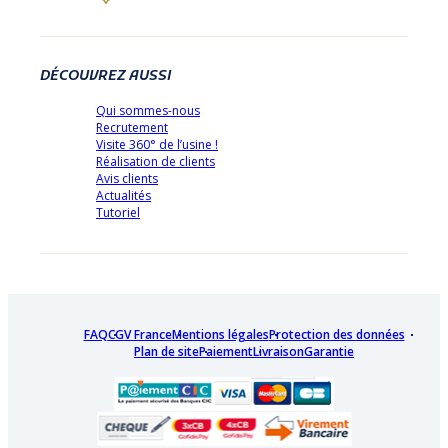
DÉCOUVREZ AUSSI
Qui sommes-nous
Recrutement
Visite 360° de l’usine !
Réalisation de clients
Avis clients
Actualités
Tutoriel
FAQ
CGV France
Mentions légales
Protection des données
Plan de site
Paiement
Livraison
Garantie