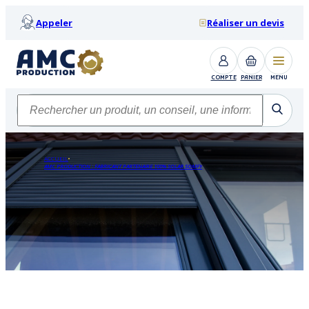
Appeler
Réaliser un devis
COMPTE
PANIER
MENU
ACCUEIL
AMC PRODUCTION : FABRICANT PARTENAIRE 100% SOLAR SOMFY