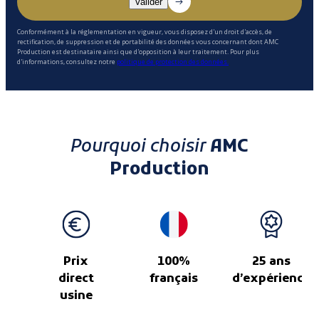
Conformément à la réglementation en vigueur, vous disposez d'un droit d'accès, de
rectification, de suppression et de portabilité des données vous concernant dont AMC
Production est destinataire ainsi que d'opposition à leur traitement. Pour plus
d'informations, consultez notre
politique de protection des données.
Pourquoi choisir
AMC
Production
Prix
100%
25 ans
direct
français
d’expérience
usine