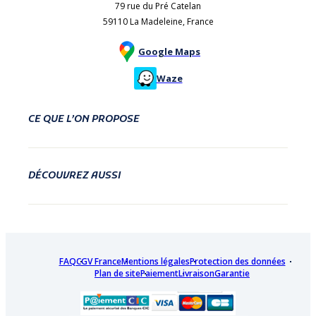
79 rue du Pré Catelan
59110 La Madeleine, France
Google Maps
Waze
CE QUE L’ON PROPOSE
DÉCOUVREZ AUSSI
FAQ
CGV France
Mentions légales
Protection des données
Plan de site
Paiement
Livraison
Garantie