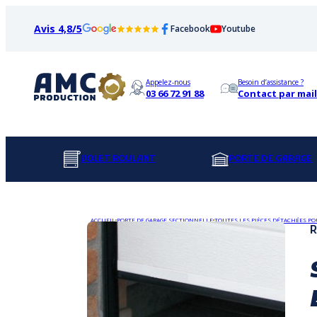
Avis 4,8/5
Facebook
Youtube
Appelez-nous
Besoin d’assistance ?
03 66 72 91 88
Contact par mail
VOLET ROULANT
PORTE DE GARAGE
ACCUEIL
PORTE DE GARAGE SECTIONNELLE
TOUTES LES PIÈCES DÉTACHÉES PO
R