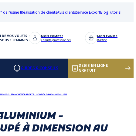
° de l’usine !
Réalisation de clients
Avis clients
Service Export
Blog
Tutoriel
N DE VOS VOLETS
MON COMPTE
MON PANIER
SOUS 3 SEMAINES
Compte professionnel
0 article
DEVIS EN LIGNE
GUIDES & CONSEILS
GRATUIT
UMINIUM - ETANCHÉITÉ PARFAITE - COUPÉ À DIMENSION AU MM
ALUMINIUM -
OUPÉ À DIMENSION AU