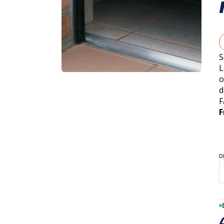
S
L
o
d
F
F
D