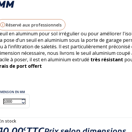
MM
Réservé aux professionnels
euil en aluminum pour sol irrégulier ou pour améliorer l'isol
a pose d’un seuil en aluminium sous la porte de garage permet
u à l’infiltration de saletés. Il est particulièrement préconisé
imension nécessaire, nous livrons le seuil aluminium coupé
acile à poser, il est en aluminium extrudé
très résistant
pou
rais de port offert
IMENSION EN MM
En stock
40,00
TTC
€
Prix selon dimensions