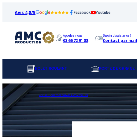
Avis 4,8/5
Facebook
Youtube
Appelez-nous
Besoin d’assistance ?
03 66 72 91 88
Contact par mail
VOLET ROULANT
PORTE DE GARAGE
ACCUEIL
PORTE DE GARAGE À MONTPELLIER