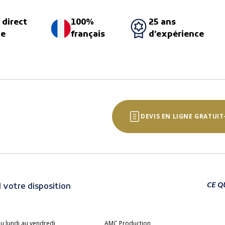
 direct
100%
25 ans
ne
français
d’expérience
DEVIS EN LIGNE GRATUIT
CE Q
 votre disposition
u lundi au vendredi
AMC Production