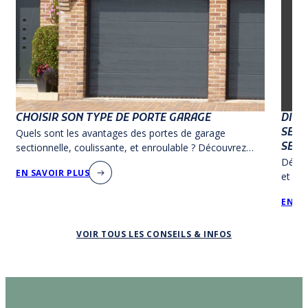
CHOISIR SON TYPE DE PORTE GARAGE
DIME
SECT
Quels sont les avantages des portes de garage
SECT
sectionnelle, coulissante, et enroulable ? Découvrez
nos conseils pour bien choisir votre type de porte de
Découv
EN SAVOIR PLUS
garage !
et les
des co
EN SA
qui co
Consu
VOIR TOUS LES CONSEILS & INFOS