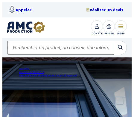
Appeler
Réaliser un devis
COMPTE
PANIER
MENU
ACCUEIL
GUIDES & CONSEILS
LES OPTIONS DE SÉCURITÉ POUR SON VOLET ROULANT