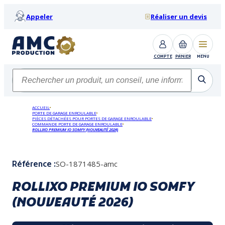
Appeler
Réaliser un devis
COMPTE
PANIER
MENU
ACCUEIL
PORTE DE GARAGE ENROULABLE
PIÈCES DÉTACHÉES POUR PORTES DE GARAGE ENROULABLE
COMMANDE PORTE DE GARAGE ENROULABLE
ROLLIXO PREMIUM IO SOMFY (NOUVEAUTÉ 2026)
SO-1871485-amc
Référence :
ROLLIXO PREMIUM IO SOMFY
(NOUVEAUTÉ 2026)