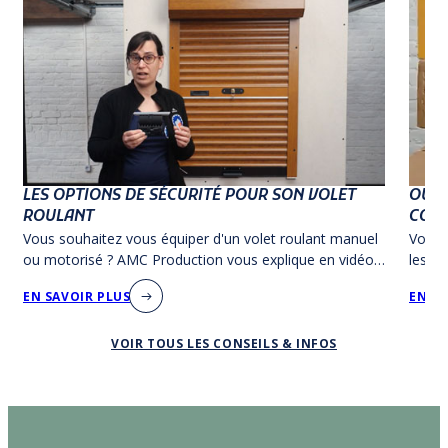
LES OPTIONS DE SÉCURITÉ POUR SON VOLET
OÙ T
ROULANT
COMM
Vous souhaitez vous équiper d'un volet roulant manuel
Vous 
ou motorisé ? AMC Production vous explique en vidéo
les a
toutes les options disponibles pour le sécuriser !
dans 
EN SAVOIR PLUS
EN SA
identi
VOIR TOUS LES CONSEILS & INFOS