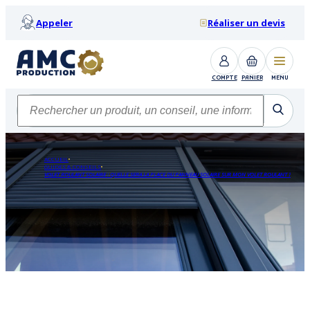
Appeler
Réaliser un devis
COMPTE
PANIER
MENU
ACCUEIL
GUIDES & CONSEILS
VOLET ROULANT SOLAIRE : QUELLE SERA LA PLACE DU PANNEAU SOLAIRE SUR MON VOLET ROULANT ?