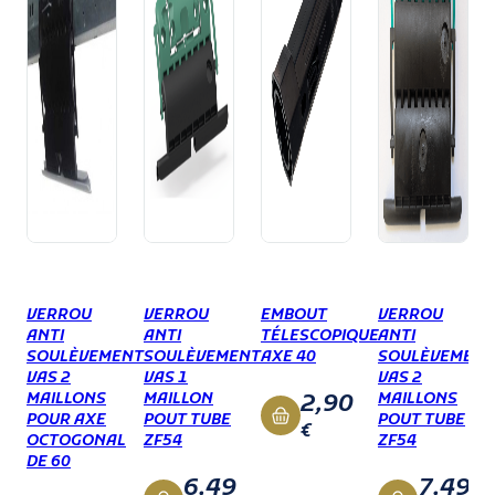
VERROU
VERROU
EMBOUT
VERROU
ANTI
ANTI
TÉLESCOPIQUE
ANTI
SOULÈVEMENT
SOULÈVEMENT
AXE 40
SOULÈVEMENT
VAS 2
VAS 1
VAS 2
2,90
MAILLONS
MAILLON
MAILLONS
POUR AXE
POUT TUBE
POUT TUBE
€
OCTOGONAL
ZF54
ZF54
DE 60
6,49
7,49