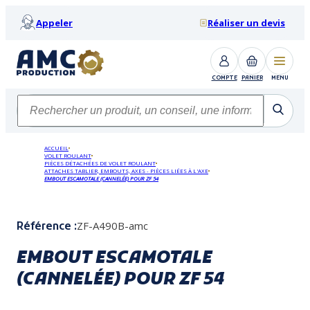
Appeler
Réaliser un devis
COMPTE
PANIER
MENU
ACCUEIL
VOLET ROULANT
PIÈCES DÉTACHÉES DE VOLET ROULANT
ATTACHES TABLIER, EMBOUTS, AXES - PIÈCES LIÉES À L'AXE
EMBOUT ESCAMOTALE (CANNELÉE) POUR ZF 54
ZF-A490B-amc
Référence :
EMBOUT ESCAMOTALE
(CANNELÉE) POUR ZF 54