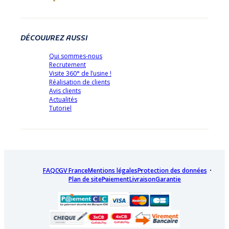
DÉCOUVREZ AUSSI
Qui sommes-nous
Recrutement
Visite 360° de l’usine !
Réalisation de clients
Avis clients
Actualités
Tutoriel
FAQ
CGV France
Mentions légales
Protection des données
Plan de site
Paiement
Livraison
Garantie