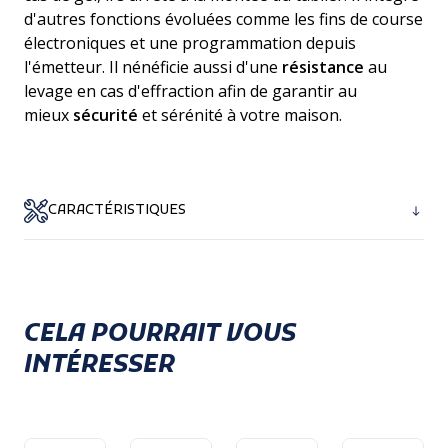
d'autres fonctions évoluées comme les fins de course
électroniques et une programmation depuis
l'émetteur. Il nénéficie aussi d'une
résistance
au
levage en cas d'effraction afin de garantir au
mieux
sécurité
et sérénité à votre maison.
CARACTÉRISTIQUES
Marque :
SOMFY
Gamme :
RS100
CELA POURRAIT VOUS
Référence :
1033391
Type de moteur :
Radio
INTÉRESSER
Protocole radio :
IO 868 - 870 MHz
Type d'adaptation :
Sans
Manoeuvre de secours :
Non