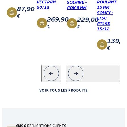
VECTRAN
ROULANT
SOLAIRE -
50/12
15 NM
87,90
AOK 6 NM
SOMFY :
€
269,90
LT50
229,00
ATLAS
€
€
15/12
139,0
€
VOIR TOUS LES PRODUITS
AVIS & RÉALISATIONS CLIENTS