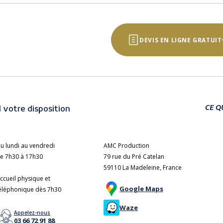
DEVIS EN LIGNE GRATUIT
CE Q
 votre disposition
u lundi au vendredi
AMC Production
e 7h30 à 17h30
79 rue du Pré Catelan
59110 La Madeleine, France
ccueil physique et
Google Maps
éléphonique dès 7h30
Waze
Appelez-nous
03 66 72 91 88