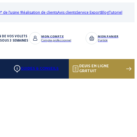
° de l’usine !
Réalisation de clients
Avis clients
Service Export
Blog
Tutoriel
N DE VOS VOLETS
MON COMPTE
MON PANIER
SOUS 3 SEMAINES
Compte professionnel
0 article
DEVIS EN LIGNE
GUIDES & CONSEILS
GRATUIT