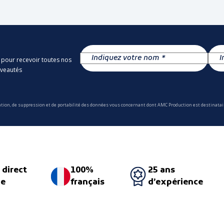
 pour recevoir toutes nos
uveautés
ation, de suppression et de portabilité des données vous concernant dont AMC Production est destinatair
 direct
100%
25 ans
ne
français
d’expérience