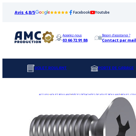
Avis 4,8/5
Facebook
Youtube
Appelez-nous
Besoin d’assistance ?
03 66 72 91 88
Contact par mail
VOLET ROULANT
PORTE DE GARAGE
ACCUEIL
VOLET ROULANT
PIÈCES DÉTACHÉES DE VOLET ROULANT
ROUES, COU