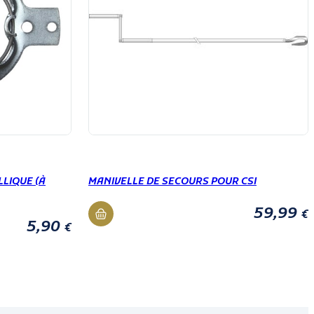
LIQUE (À
MANIVELLE DE SECOURS POUR CSI
59,99
€
5,90
€