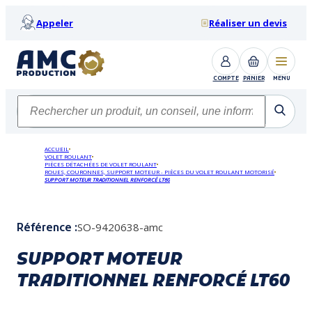
Appeler
Réaliser un devis
COMPTE
PANIER
MENU
ACCUEIL
VOLET ROULANT
PIÈCES DÉTACHÉES DE VOLET ROULANT
ROUES, COURONNES, SUPPORT MOTEUR - PIÈCES DU VOLET ROULANT MOTORISÉ
SUPPORT MOTEUR TRADITIONNEL RENFORCÉ LT60
SO-9420638-amc
Référence :
SUPPORT MOTEUR
TRADITIONNEL RENFORCÉ LT60