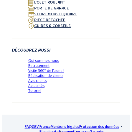
VOLET ROULANT
PORTE DE GARAGE
STORE MOUSTIQUAIRE
PIÈCE DÉTACHÉE
GUIDES & CONSEILS
DÉCOUVREZ AUSSI
Qui sommes-nous
Recrutement
Visite 360° de l’usine !
Réalisation de clients
Avis clients
Actualités
Tutoriel
FAQ
CGV France
Mentions légales
Protection des données
Plan de site
Paiement
Livraison
Garantie