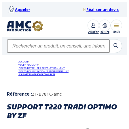
Appeler
Réaliser un devis
COMPTE
PANIER
MENU
ACCUEIL
VOLET ROULANT
PIÈCES DÉTACHÉES DE VOLET ROULANT
PIÈCES POUR FIXATION "TRADITIONNELLE"
SUPPORT T220 TRADI OPTIMO BY ZF
ZF-B781C-amc
Référence :
SUPPORT T220 TRADI OPTIMO
BY ZF