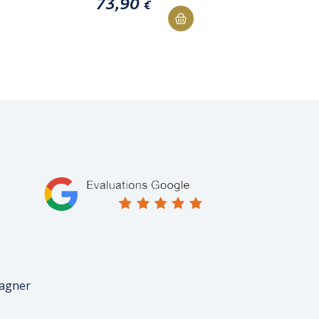
73,90
€
pagner