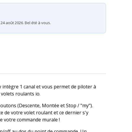
24 août 2026. Bel été à vous.
ntègre 1 canal et vous permet de piloter à
volets roulants io.
outons (Descente, Montée et Stop / "my").
e de votre volet roulant et ce dernier s'y
de votre commande murale !
 on/off au dos du point de commande. Un