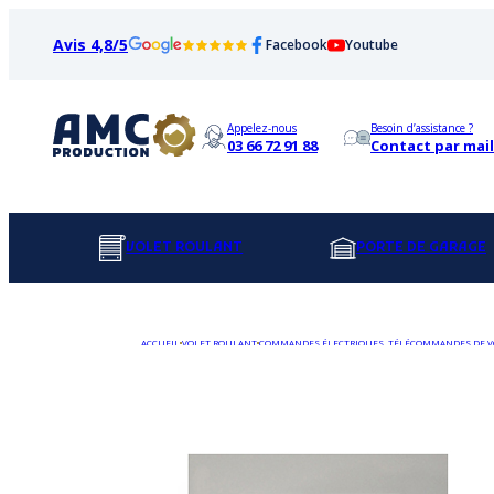
Avis 4,8/5
Facebook
Youtube
Appelez-nous
Besoin d’assistance ?
03 66 72 91 88
Contact par mail
VOLET ROULANT
PORTE DE GARAGE
ACCUEIL
VOLET ROULANT
COMMANDES ÉLECTRIQUES, TÉLÉCOMMANDES DE V