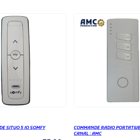
E SITUO 5 IO SOMFY
COMMANDE RADIO PORTATIVE 
CANAL : AMC