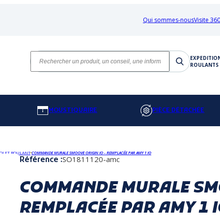
Qui sommes-nous
Visite 360
EXPEDITIO
ROULANTS 
MOUSTIQUAIRE
PIÈCE DÉTACHÉE
OLET ROULANT
COMMANDE MURALE SMOOVE ORIGIN IO - REMPLACÉE PAR AMY 1 IO
SO1811120-amc
Référence :
COMMANDE MURALE SMO
REMPLACÉE PAR AMY 1 