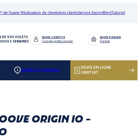
° de l’usine !
Réalisation de clients
Avis clients
Service Export
Blog
Tutoriel
N DE VOS VOLETS
MON COMPTE
MON PANIER
SOUS 3 SEMAINES
Compte professionnel
0 article
DEVIS EN LIGNE
GUIDES & CONSEILS
GRATUIT
OVE ORIGIN IO -
IO