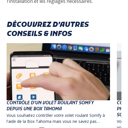
l’installation et les réglages nécessaires.
DÉCOUVREZ D’AUTRES
CONSEILS & INFOS
CONTRÔLE D’UN VOLET ROULANT SOMFY
COMM
DEPUIS UNE BOX TAHOMA
PHOT
SOLA
Vous souhaitez contrôler votre volet roulant Somfy à
l'aide de la Box Tahoma mais vous ne savez pas
Vous 
comment faire ? Suivez notre tutoriel !
votre