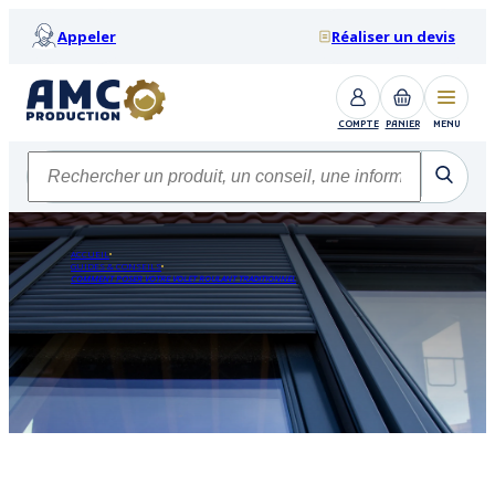
Appeler
Réaliser un devis
COMPTE
PANIER
MENU
ACCUEIL
GUIDES & CONSEILS
COMMENT POSER VOTRE VOLET ROULANT TRADITIONNEL