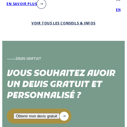
EN SAVOIR PLUS
procé
EN SA
tâche 
VOIR TOUS LES CONSEILS & INFOS
DEVIS GRATUIT
VOUS SOUHAITEZ AVOIR
UN DEVIS GRATUIT ET
PERSONNALISÉ ?