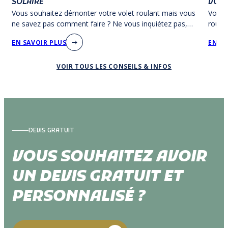
SOLAIRE
VOLE
Vous souhaitez démonter votre volet roulant mais vous
Vous s
ne savez pas comment faire ? Ne vous inquiétez pas,
roula
AMC Production vous a préparé un tutoriel.
différ
EN SAVOIR PLUS
EN SA
face !
VOIR TOUS LES CONSEILS & INFOS
DEVIS GRATUIT
VOUS SOUHAITEZ AVOIR
UN DEVIS GRATUIT ET
PERSONNALISÉ ?