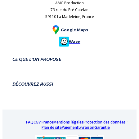
AMC Production
79 rue du Pré Catelan
59110 La Madeleine, France
Google Maps
Waze
CE QUE L’ON PROPOSE
DÉCOUVREZ AUSSI
FAQ
CGV France
Mentions légales
Protection des données
Plan de site
Paiement
Livraison
Garantie