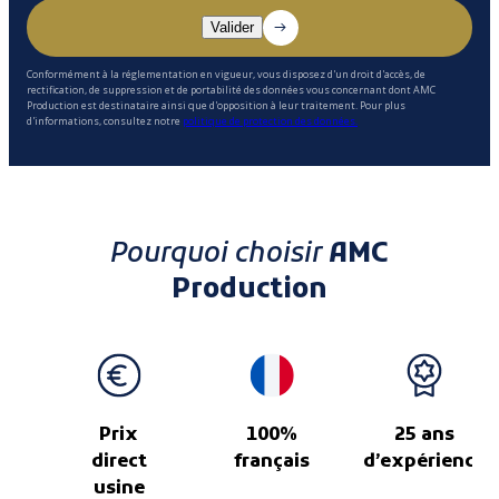
Conformément à la réglementation en vigueur, vous disposez d'un droit d'accès, de
rectification, de suppression et de portabilité des données vous concernant dont AMC
Production est destinataire ainsi que d'opposition à leur traitement. Pour plus
d'informations, consultez notre
politique de protection des données.
Pourquoi choisir
AMC
Production
Prix
100%
25 ans
direct
français
d’expérience
usine