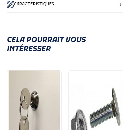
CARACTÉRISTIQUES
Détail technique d'une grille de
ventilation garage
CELA POURRAIT VOUS
INTÉRESSER
PVC injecté, coloris noir ou blanc
Diamètre hors tout : 80 mm
Diamètre de perçage : 70 mm