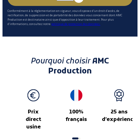
Conformément à la réglementation en vigueur, vous disposez d'un droit d'accès, de
rectification, de suppression et de portabilité des données vous concernant dont AMC
Production est destinataire ainsi que d'opposition à leur traitement. Pour plus
d'informations, consultez notre
politique de protection des données.
Pourquoi choisir
AMC
Production
Prix
100%
25 ans
direct
français
d’expérience
usine