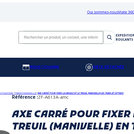
Qui sommes-nous
Visite 360
EXPEDITIO
ROULANTS 
MOUSTIQUAIRE
PIÈCE DÉTACHÉE
R FIXATION "TRADITIONNELLE"
AXE CARRÉ POUR FIXER LA SANGLE ET LE TREUIL (MANIVELLE) EN TRADI ZF OPTIMO
ZF-A613A-amc
Référence :
AXE CARRÉ POUR FIXER 
TREUIL (MANIVELLE) EN