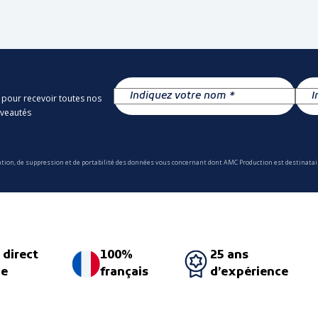
 pour recevoir toutes nos
uveautés
ation, de suppression et de portabilité des données vous concernant dont AMC Production est destinatair
 direct
100%
25 ans
ne
français
d’expérience