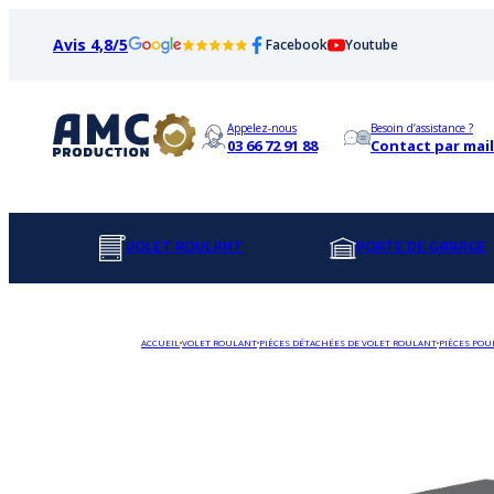
Avis 4,8/5
Facebook
Youtube
Appelez-nous
Besoin d’assistance ?
03 66 72 91 88
Contact par mail
VOLET ROULANT
PORTE DE GARAGE
ACCUEIL
VOLET ROULANT
PIÈCES DÉTACHÉES DE VOLET ROULANT
PIÈCES POU