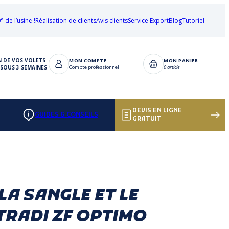
° de l’usine !
Réalisation de clients
Avis clients
Service Export
Blog
Tutoriel
N DE VOS VOLETS
MON COMPTE
MON PANIER
SOUS 3 SEMAINES
Compte professionnel
0 article
DEVIS EN LIGNE
GUIDES & CONSEILS
GRATUIT
LA SANGLE ET LE
 TRADI ZF OPTIMO