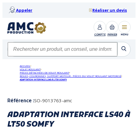
Appeler
Réaliser un devis
COMPTE
PANIER
MENU
ACCUEIL
VOLET ROULANT
PIÈCES DÉTACHÉES DE VOLET ROULANT
ROUES, COURONNES, SUPPORT MOTEUR - PIÈCES DU VOLET ROULANT MOTORISÉ
ADAPTATION INTERFACE LS40 À LT50 SOMFY
SO-9013763-amc
Référence :
ADAPTATION INTERFACE LS40 À
LT50 SOMFY