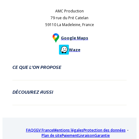
AMC Production
79 rue du Pré Catelan
59110 La Madeleine, France
Google Maps
Waze
CE QUE L’ON PROPOSE
DÉCOUVREZ AUSSI
FAQ
CGV France
Mentions légales
Protection des données
Plan de site
Paiement
Livraison
Garantie