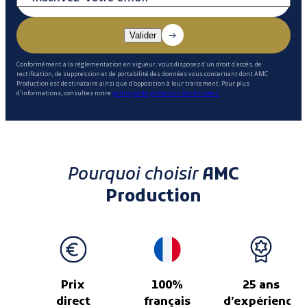
Conformément à la réglementation en vigueur, vous disposez d'un droit d'accès, de
rectification, de suppression et de portabilité des données vous concernant dont AMC
Production est destinataire ainsi que d'opposition à leur traitement. Pour plus
d'informations, consultez notre
politique de protection des données.
Pourquoi choisir
AMC
Production
Prix
100%
25 ans
direct
français
d’expérience