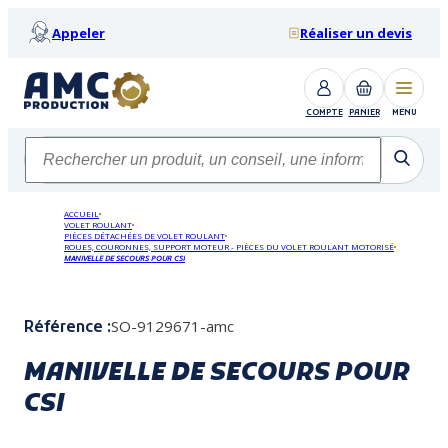
Appeler
Réaliser un devis
COMPTE
PANIER
MENU
ACCUEIL
VOLET ROULANT
PIÈCES DÉTACHÉES DE VOLET ROULANT
ROUES, COURONNES, SUPPORT MOTEUR - PIÈCES DU VOLET ROULANT MOTORISÉ
MANIVELLE DE SECOURS POUR CSI
SO-9129671-amc
Référence :
MANIVELLE DE SECOURS POUR
CSI